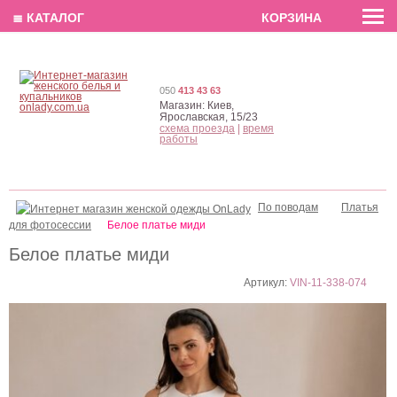
EN
РУС
UA
≣ КАТАЛОГ
КОРЗИНА
050
413 43 63
Магазин:
Киев,
Ярославская, 15/23
схема проезда
|
время
работы
По поводам
Платья
для фотосессии
Белое платье миди
Белое платье миди
Артикул:
VIN-11-338-074