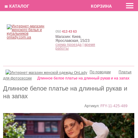
EN
РУС
UA
≣ КАТАЛОГ
КОРЗИНА
050
413 43 63
Магазин:
Киев,
Ярославская, 15/23
схема проезда
|
время
работы
По поводам
Платья
для фотосессии
Длинное белое платье на длинный рукав и на запах
Длинное белое платье на длинный рукав и
на запах
Артикул:
FFY-11-425-489