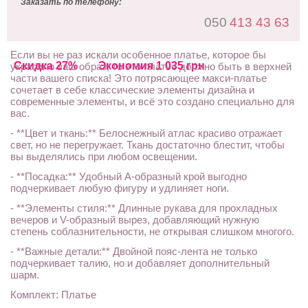
Заказать по телефону:
050
413 43 63
Если вы не раз искали особенное платье, которое бы
Скидка 27%
Экономия 1 035 грн
украсило ваш образ, то это платье должно быть в верхней
части вашего списка! Это потрясающее макси-платье
сочетает в себе классические элементы дизайна и
современные элементы, и всё это создано специально для
вас.
- **Цвет и ткань:** Белоснежный атлас красиво отражает
свет, но не перегружает. Ткань достаточно блестит, чтобы
вы выделялись при любом освещении.
- **Посадка:** Удобный А-образный крой выгодно
подчеркивает любую фигуру и удлиняет ноги.
- **Элементы стиля:** Длинные рукава для прохладных
вечеров и V-образный вырез, добавляющий нужную
степень соблазнительности, не открывая слишком многого.
- **Важные детали:** Двойной пояс-лента не только
подчеркивает талию, но и добавляет дополнительный
шарм.
Комплект: Платье