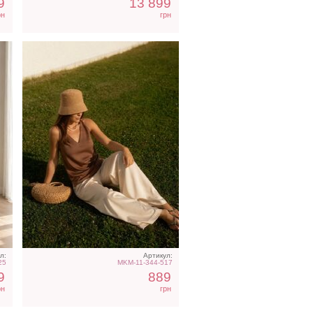
9
13 899
рн
грн
Облегающее вечернее
платье черного цвета с
открытой спиной
л:
Артикул:
25
MKM-11-344-517
9
889
рн
грн