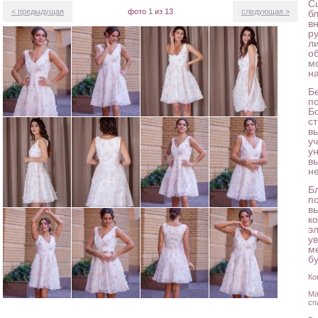
С
< предыдущая
фото
1
из 13
следующая >
б
в
р
л
о
м
н
Бе
п
Б
ст
в
у
у
в
н
Б
п
в
ко
э
у
ме
б
Ко
Ма
сп