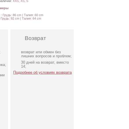
наличии:
XXS, XS, S
амеры
 : Грудь: 86 cm | Талия: 60 cm
: Грудь: 92 cm | Талия: 64 cm
Возврат
;
возврат или обмен без
лишних вопросов и проблем;
30 дней на возврат, вместо
нка;
14;
Подробнее об условиях возврата
нии
Свадебное белое длинное
атласное платье в пол c
рукавами