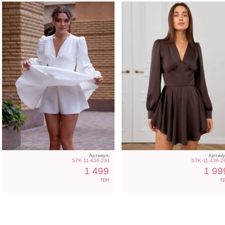
Артикул:
Артику
STK-11-436-291
STK-11-436-2
1 499
1 99
грн
г