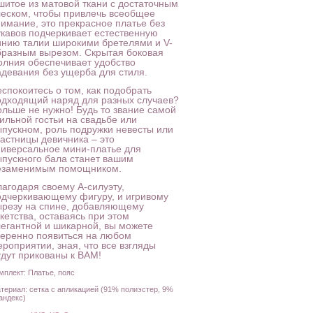
шитое из матовой ткани с достаточным
леском, чтобы привлечь всеобщее
нимание, это прекрасное платье без
укавов подчеркивает естественную
инию талии широкими бретелями и V-
бразным вырезом. Скрытая боковая
олния обеспечивает удобство
адевания без ущерба для стиля.
спокоитесь о том, как подобрать
одходящий наряд для разных случаев?
ольше не нужно! Будь то звание самой
ильной гостьи на свадьбе или
ыпускном, роль подружки невесты или
частницы девичника – это
ниверсальное мини-платье для
ыпускного бала станет вашим
езаменимым помощником.
лагодаря своему А-силуэту,
одчеркивающему фигуру, и игривому
ырезу на спине, добавляющему
кетства, оставаясь при этом
легантной и шикарной, вы можете
веренно появиться на любом
роприятии, зная, что все взгляды
удут прикованы к ВАМ!
мплект: Платье, пояс
териал: сетка с апликацией (91% полиэстер, 9%
андекс)