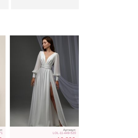
Коричневая классическая
е
шелковая майка с V-
вырезом
л:
Артикул:
71
LOL-11-449-520