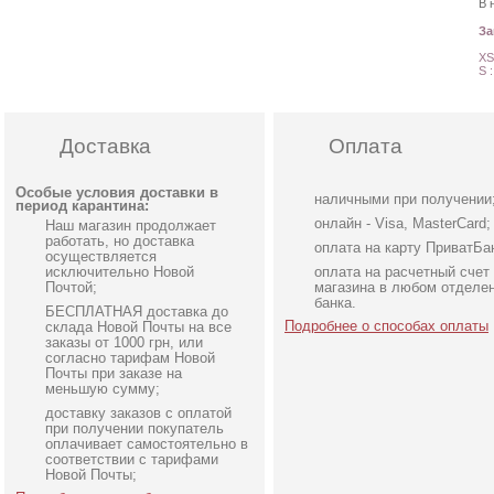
В 
З
XS
S 
Доставка
Оплата
Особые условия доставки в
наличными при получении
период карантина:
онлайн - Visa, MasterCard;
Наш магазин продолжает
работать, но доставка
оплата на карту ПриватБа
осуществляется
исключительно Новой
оплата на расчетный счет
Почтой;
магазина в любом отделе
банка.
БЕСПЛАТНАЯ доставка до
Подробнее о способах оплаты
склада Новой Почты на все
заказы от 1000 грн, или
согласно тарифам Новой
Почты при заказе на
меньшую сумму;
доставку заказов с оплатой
Вечернее нарядное
Легкое шифоновое
при получении покупатель
корсетное платье белого
короткое платье с
оплачивает самостоятельно в
соответствии с тарифами
цвета
цветочным принтом
Новой Почты;