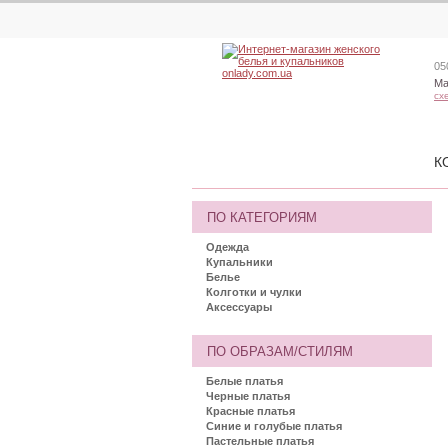
05
Ма
сх
К
ПО КАТЕГОРИЯМ
Одежда
Купальники
Белье
Колготки и чулки
Аксессуары
ПО ОБРАЗАМ/СТИЛЯМ
Белые платья
Черные платья
Красные платья
Синие и голубые платья
Пастельные платья