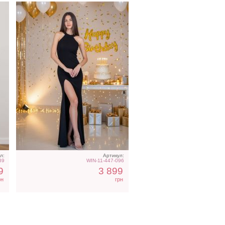
л:
Артикул:
89
WIN-11-447-096
9
3 899
рн
грн