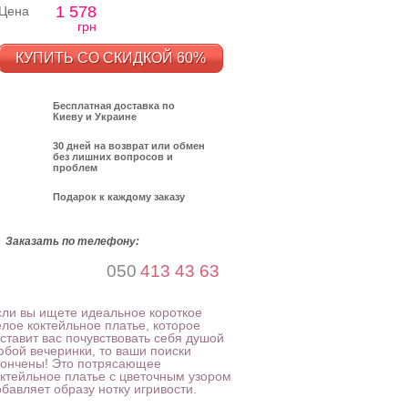
1 578
Цена
грн
КУПИТЬ СО СКИДКОЙ 60%
Бесплатная доставка по
Киеву и Украине
30 дней на возврат или обмен
без лишних вопросов и
проблем
Подарок к каждому заказу
Заказать по телефону:
050
413 43 63
сли вы ищете идеальное короткое
елое коктейльное платье, которое
аставит вас почувствовать себя душой
юбой вечеринки, то ваши поиски
кончены! Это потрясающее
октейльное платье с цветочным узором
бавляет образу нотку игривости.