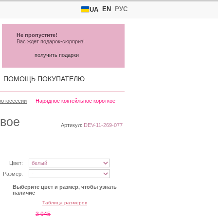
EN
РУС
UA
Не пропустите!
Вас ждет подарок-сюрприз!
получить подарки
ПОМОЩЬ ПОКУПАТЕЛЮ
фотосессии
Нарядное коктейльное короткое
евое
Артикул:
DEV-11-269-077
Цвет:
Размер:
Выберите цвет и размер, чтобы узнать
наличие
Таблица размеров
3 945