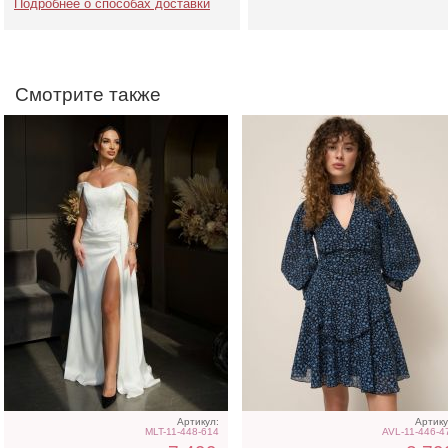
Подробнее о способах доставки
Смотрите также
Розовое платье футляр с
Классические
разрезом на ноге
шоколадные шелковы
летние женские брюки
Артикул:
Артику
MLT-11-448-614
AVL-11-446-4