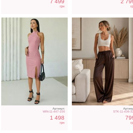
7 499
2 79
грн
г
Коктейльное короткое
Коктейльное короткое
платье-шорты белого
платье-шорты
цвета
шоколадного цвета
Артикул:
Артику
WIN-11-447-100
STK-11-436-3
1 498
79
грн
г