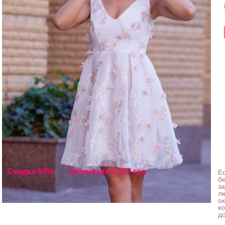
Скидка 60%
Экономия 2 367 грн
Е
б
з
л
о
к
до