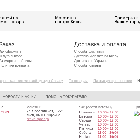
0 дней на
Магазин в
Примерка в
бмен товара
центре Киева
Вашем горо
Заказ
Доставка и оплата
Как оформить
Способы доставки
Услуга выбора
Доставка и оплата по Киеву
Размерные таблицы
Доставка по Украине
Политика возврата
Способы оплаты
ернет магазин женской одежды OnLady
По поводам
Платья для фотосессии
Н
НОВОСТИ И АКЦИИ
ПОМОЩЬ ПОКУПАТЕЛЮ
ы:
Магазин:
Час роботи магазину
При
ул. Ярославская, 15/23
 43 63
Понеділок
10:00 - 19:00
Киев
,
04071
,
Украина
Вівторок
10:00 - 19:00
схема проезда
Середа
10:00 - 19:00
Четвер
10:00 - 19:00
П'ятниця
10:00 - 19:00
Субота
11:00 - 19:00
Неділя
11:00 - 19:00