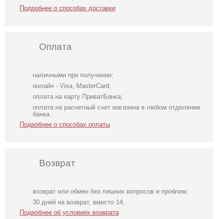
Подробнее о способах доставки
Оплата
наличными при получении;
онлайн - Visa, MasterCard;
оплата на карту ПриватБанка;
оплата на расчетный счет магазина в любом отделении
банка.
Подробнее о способах оплаты
Возврат
возврат или обмен без лишних вопросов и проблем;
Коктейльное
Коктейльное
Коричневая
30 дней на возврат, вместо 14;
короткое платье-
классическое
классическая
Подробнее об условиях возврата
шорты
белое платье
шелковая майка