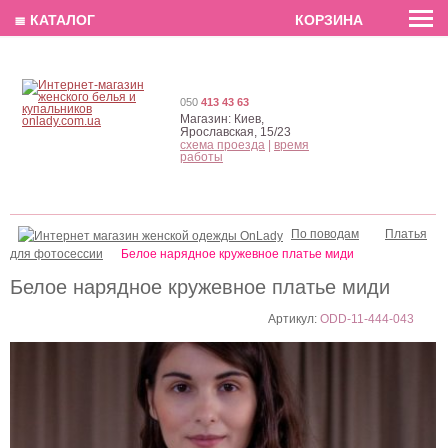
EN
РУС
UA
≣ КАТАЛОГ
КОРЗИНА
050
413 43 63
Магазин:
Киев,
Ярославская, 15/23
схема проезда
|
время
работы
По поводам
Платья
для фотосессии
Белое нарядное кружевное платье миди
Белое нарядное кружевное платье миди
Артикул:
ODD-11-444-043