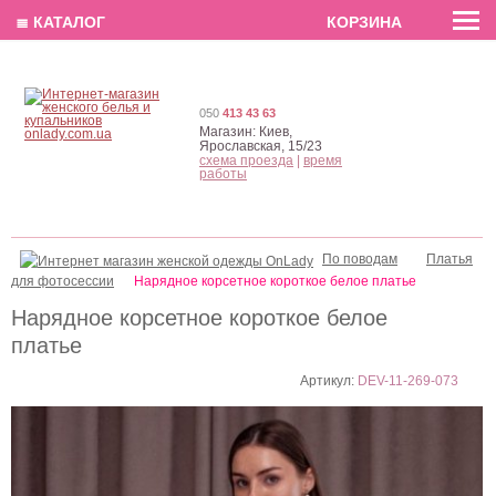
EN
РУС
UA
≣ КАТАЛОГ
КОРЗИНА
050
413 43 63
Магазин:
Киев,
Ярославская, 15/23
схема проезда
|
время
работы
По поводам
Платья
для фотосессии
Нарядное корсетное короткое белое платье
Нарядное корсетное короткое белое
платье
Артикул:
DEV-11-269-073