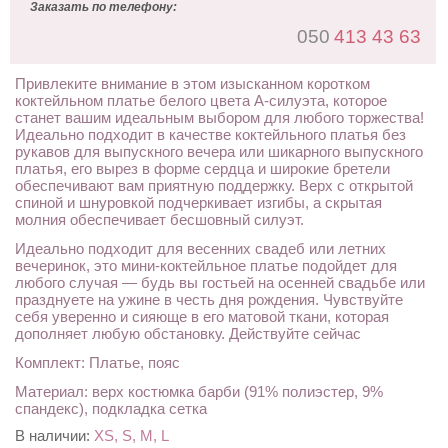
Заказать по телефону:
050
413 43 63
Привлеките внимание в этом изысканном коротком
коктейльном платье белого цвета А-силуэта, которое
станет вашим идеальным выбором для любого торжества!
Идеально подходит в качестве коктейльного платья без
рукавов для выпускного вечера или шикарного выпускного
платья, его вырез в форме сердца и широкие бретели
обеспечивают вам приятную поддержку. Верх с открытой
спиной и шнуровкой подчеркивает изгибы, а скрытая
молния обеспечивает бесшовный силуэт.
Идеально подходит для весенних свадеб или летних
вечеринок, это мини-коктейльное платье подойдет для
любого случая — будь вы гостьей на осенней свадьбе или
празднуете на ужине в честь дня рождения. Чувствуйте
себя уверенно и сияюще в его матовой ткани, которая
дополняет любую обстановку. Действуйте сейчас
Комплект: Платье, пояс
Материал: верх костюмка барби (91% полиэстер, 9%
спандекс), подкладка сетка
В наличии:
XS, S, M, L