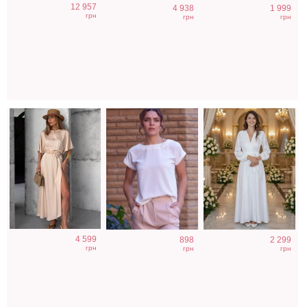
12 957
4 938
1 999
шелковое платье
однотонная
вечернее платье
грн
грн
грн
в бежевом цвете
белого цвета на
на запах для
работу
невесты
4 599
898
2 299
грн
грн
грн