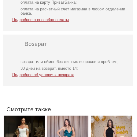
оплата на карту ПриватБанка;
оплата на расчетный счет магазина в любом отделении
банка.
Подробнее о способах оплаты
Возврат
возврат или обмен без лишних вопросов и проблем;
Вечернее
Нарядное
Облегающее
30 дней на возврат, вместо 14;
нарядное
атласное платье
вечернее платье
Подробнее об условиях возврата
корсетное
изумрудного
черного цвета с
платье белого
цвета с разрезом
открытой спиной
цвета
Смотрите также