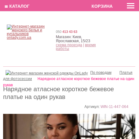
EN
РУС
UA
≣ КАТАЛОГ
КОРЗИНА
050
413 43 63
Магазин:
Киев,
Ярославская, 15/23
схема проезда
|
время
работы
По поводам
Платья
для фотосессии
Нарядное атласное короткое бежевое платье на один
рукав
Нарядное атласное короткое бежевое
платье на один рукав
Артикул:
WIN-11-447-064