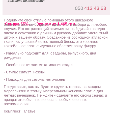
Заказать по телефону:
050
413 43 63
Поднимите свой стиль с помощью этого шикарного
Скидка 55%
Экономия 1 465 грн
бежевого платья-бодикон - идеального выбора для любого
случая. Его потрясающий асимметричный дизайн на одно
плечо в сочетании с длинным рукавом добавит элегантный
штрих к вашему образу. Созданное из роскошной атласной
ткани, излучающей естественный блеск, это короткое
коктейльное платье идеально облегает вашу фигуру.
- Идеально подходит для: свадьбы, выпускного, дня
рождения
- Особенности: застежка-молния сзади
- Стиль: силуэт "ножны
- Подходит для сезона: лето-осень
Представьте, как вы будете кружить головы на каждом
мероприятии в этом универсальном женском платье для
летних вечеринок. Не ждите - сделайте его своим сейчас и
превратите обычные вечера в необыкновенные
воспоминания!
Комплект: Платье