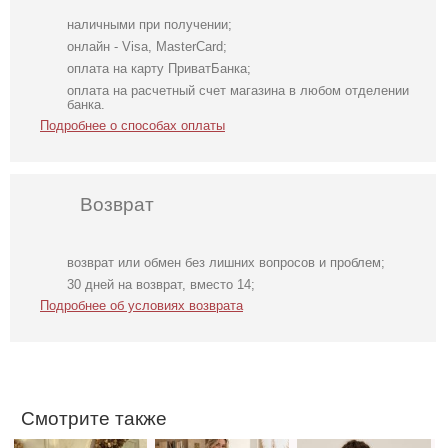
наличными при получении;
онлайн - Visa, MasterCard;
оплата на карту ПриватБанка;
оплата на расчетный счет магазина в любом отделении
банка.
Подробнее о способах оплаты
Возврат
возврат или обмен без лишних вопросов и проблем;
Вечернее
Нарядный
Легкое
30 дней на возврат, вместо 14;
нарядное
голубой костюм
шифоновое
Подробнее об условиях возврата
корсетное
двойка
короткое платье
платье зеленого
с цветочным
цвета
принтом
Смотрите также