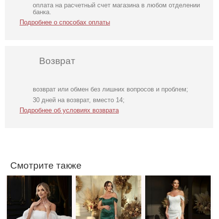
оплата на расчетный счет магазина в любом отделении
банка.
Подробнее о способах оплаты
Возврат
возврат или обмен без лишних вопросов и проблем;
Фатиновое
Вечернее
Вечернее
30 дней на возврат, вместо 14;
короткое белое
нарядное
нарядное
Подробнее об условиях возврата
платье с
корсетное платье
корсетное платье
открытыми
зеленого цвета
белого цвета
плечами
Смотрите также