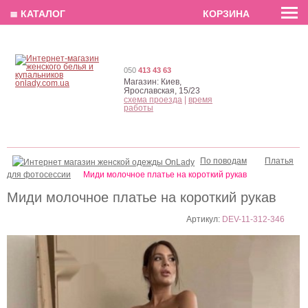
EN
РУС
UA
≣ КАТАЛОГ
КОРЗИНА
050
413 43 63
Магазин:
Киев,
Ярославская, 15/23
схема проезда
|
время
работы
По поводам
Платья
для фотосессии
Миди молочное платье на короткий рукав
Миди молочное платье на короткий рукав
Артикул:
DEV-11-312-346