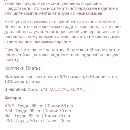
миди вы почувствуете себя уверенно и красиво.
Представьте, что вы носите это потрясающее изделие и
слышите комплименты от друзей и незнакомцев.
Не упустите возможность приобрести это незаменимое
белое платье, которое можно надеть как вверх, так и вниз
для любого случая. Благодаря своей универсальности и
неподвластному времени стилю, она в кратчайшие сроки
станет вашим любимым нарядом.
Приобретите наше элегантное белое коктейльное платье
прямо сейчас, которое поднимет ваш гардероб на новую
высоту.
Комплект: Платье
Материал: креп костюмка (40% вискоза, 50% полиэстер,
10% акрил), сетка
В наличии:
XS/S, S/M, M/L, L/XL, XL/XXL
Замеры
XS/S : Грудь: 86 cm | Талия: 68 cm
S/M : Грудь: 88 cm | Талия: 70 cm
M/L : Грудь: 92 cm | Талия: 74 cm
L/XL : Грудь: 96 cm | Талия: 78 cm