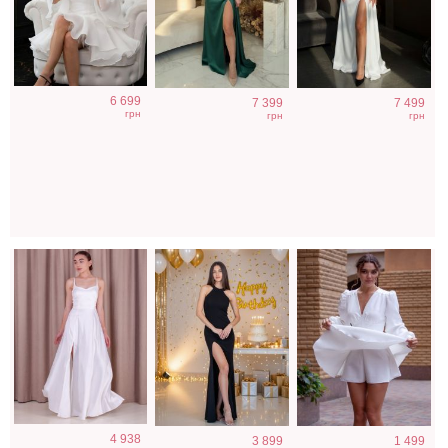
Атласное
Облегающее
Коктейльное
6 699
7 399
7 499
длинное платье
вечернее платье
короткое платье-
грн
грн
грн
на бретелях в
черного цвета с
шорты белого
белом цвете
открытой спиной
цвета
Светлое бежевое
Элегантное
Голубое
4 938
3 899
1 499
платье на
длинное черное
нарядное