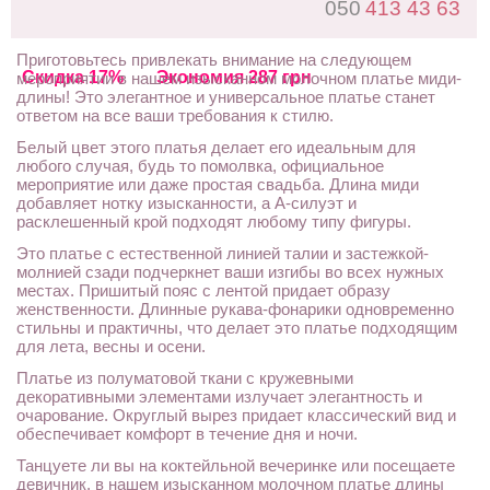
050
413 43 63
Приготовьтесь привлекать внимание на следующем
Скидка 17%
Экономия 287 грн
мероприятии в нашем изысканном молочном платье миди-
длины! Это элегантное и универсальное платье станет
ответом на все ваши требования к стилю.
Белый цвет этого платья делает его идеальным для
любого случая, будь то помолвка, официальное
мероприятие или даже простая свадьба. Длина миди
добавляет нотку изысканности, а А-силуэт и
расклешенный крой подходят любому типу фигуры.
Это платье с естественной линией талии и застежкой-
молнией сзади подчеркнет ваши изгибы во всех нужных
местах. Пришитый пояс с лентой придает образу
женственности. Длинные рукава-фонарики одновременно
стильны и практичны, что делает это платье подходящим
для лета, весны и осени.
Платье из полуматовой ткани с кружевными
декоративными элементами излучает элегантность и
очарование. Округлый вырез придает классический вид и
обеспечивает комфорт в течение дня и ночи.
Танцуете ли вы на коктейльной вечеринке или посещаете
девичник, в нашем изысканном молочном платье длины