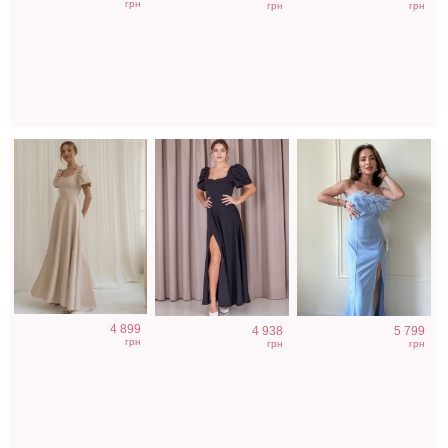
грн
грн
грн
короткий рукав
платье с
облегающее
рукавами
платье в пол
фонариками
4 899
4 938
5 799
грн
грн
грн