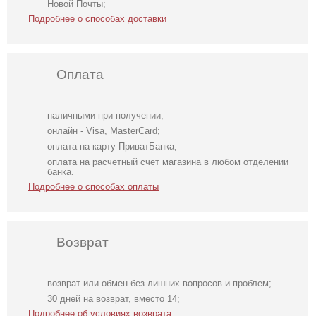
Новой Почты;
Подробнее о способах доставки
Оплата
наличными при получении;
онлайн - Visa, MasterCard;
оплата на карту ПриватБанка;
оплата на расчетный счет магазина в любом отделении
банка.
Подробнее о способах оплаты
Возврат
возврат или обмен без лишних вопросов и проблем;
Розовое платье
Вечернее
Короткое черное
30 дней на возврат, вместо 14;
футляр с
нарядное
нарядное
Подробнее об условиях возврата