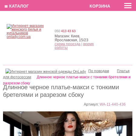
EN
РУС
UA
≣ КАТАЛОГ
КОРЗИНА
050
413 43 63
Магазин:
Киев,
Ярославская, 15/23
схема проезда
|
время
работы
По поводам
Платья
для фотосессии
Длинное черное платье-макси с тонкими бретелями и
разрезом сбоку
Длинное черное платье-макси с тонкими
бретелями и разрезом сбоку
Артикул:
WA-11-440-436