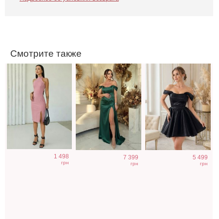
разрезом на ноге
корсетное платье
короткое платье
зеленого цвета
на выпускной
Смотрите также
Длинное белое
Вечернее платье
Облегающее
1 498
7 399
5 499
вечернее платье
молочного цвета
вечернее платье
грн
грн
грн
на запах для
с накидкой
черного цвета с
невесты
открытой спиной