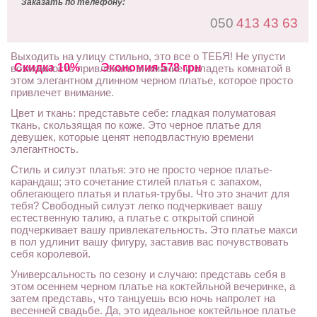
Заказать по телефону:
050
413 43 63
Выходить на улицу стильно, это все о ТЕБЯ! Не упусти
Скидка 10%
Экономия 578 грн
возможность привлекать внимание и владеть комнатой в
этом элегантном длинном черном платье, которое просто
привлечет внимание.
Цвет и ткань: представьте себе: гладкая полуматовая
ткань, скользящая по коже. Это черное платье для
девушек, которые ценят неподвластную времени
элегантность.
Стиль и силуэт платья: это не просто черное платье-
карандаш; это сочетание стилей платья с запахом,
облегающего платья и платья-трубы. Что это значит для
тебя? Свободный силуэт легко подчеркивает вашу
естественную талию, а платье с открытой спиной
подчеркивает вашу привлекательность. Это платье макси
в пол удлинит вашу фигуру, заставив вас почувствовать
себя королевой.
Универсальность по сезону и случаю: представь себя в
этом осеннем черном платье на коктейльной вечеринке, а
затем представь, что танцуешь всю ночь напролет на
весенней свадьбе. Да, это идеальное коктейльное платье