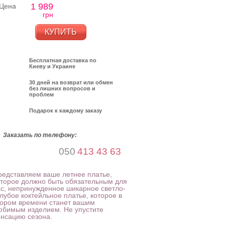
1 989
Цена
грн
КУПИТЬ
Бесплатная доставка по
Киеву и Украине
30 дней на возврат или обмен
без лишних вопросов и
проблем
Подарок к каждому заказу
Заказать по телефону:
050
413 43 63
редставляем ваше летнее платье,
оторое должно быть обязательным для
ас, непринужденное шикарное светло-
лубое коктейльное платье, которое в
кором времени станет вашим
юбимым изделием. Не упустите
енсацию сезона.