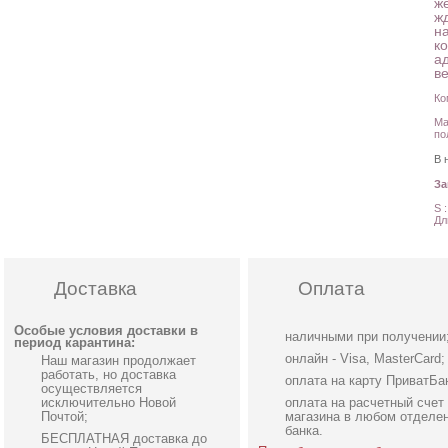
же
ж
н
к
а
в
Ко
Ма
по
В 
З
S 
Дл
Доставка
Оплата
Особые условия доставки в
наличными при получении
период карантина:
онлайн - Visa, MasterCard;
Наш магазин продолжает
работать, но доставка
оплата на карту ПриватБа
осуществляется
исключительно Новой
оплата на расчетный счет
Почтой;
магазина в любом отделе
банка.
БЕСПЛАТНАЯ доставка до