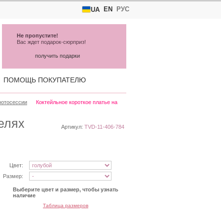
EN
РУС
UA
Не пропустите!
Вас ждет подарок-сюрприз!
получить подарки
ПОМОЩЬ ПОКУПАТЕЛЮ
фотосессии
Коктейльное короткое платье на
елях
Артикул:
TVD-11-406-784
Цвет:
Размер:
Выберите цвет и размер, чтобы узнать
наличие
Таблица размеров