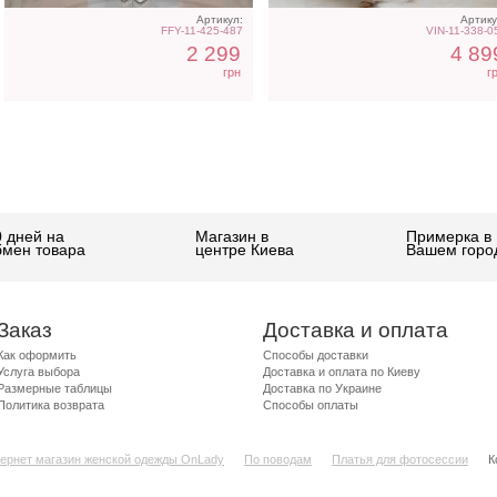
Артикул:
Артику
FFY-11-425-487
VIN-11-338-0
2 299
4 89
грн
г
0 дней на
Магазин в
Примерка в
бмен товара
центре Киева
Вашем горо
Заказ
Доставка и оплата
Как оформить
Способы доставки
Услуга выбора
Доставка и оплата по Киеву
Размерные таблицы
Доставка по Украине
Политика возврата
Способы оплаты
ернет магазин женской одежды OnLady
По поводам
Платья для фотосессии
К