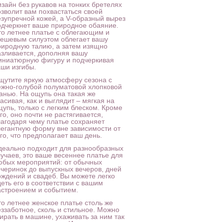
изайн без рукавов на тонких бретелях
озволит вам похвастаться своей
езупречной кожей, а V-образный вырез
одчеркнет ваше природное обаяние.
то летнее платье с облегающим и
лешевым силуэтом облегает вашу
риродную талию, а затем изящно
азливается, дополняя вашу
иниатюрную фигуру и подчеркивая
аши изгибы.
щутите яркую атмосферу сезона с
ежно-голубой полуматовой хлопковой
канью. На ощупь она такая же
асивая, как и выглядит – мягкая на
щупь, только с легким блеском. Кроме
го, оно почти не растягивается,
лагодаря чему платье сохраняет
легантную форму вне зависимости от
го, что предполагает ваш день.
деально подходит для разнообразных
лучаев, это ваше весеннее платье для
юбых мероприятий: от обычных
ечеринок до выпускных вечеров, дней
ождений и свадеб. Вы можете легко
еть его в соответствии с вашим
астроением и событием.
то летнее женское платье столь же
еззаботное, сколь и стильное. Можно
ирать в машине, ухаживать за ним так