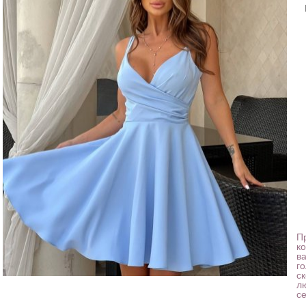
П
к
в
го
с
л
с