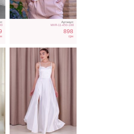
л:
Артикул:
00
MXR-11-450-188
9
898
рн
грн