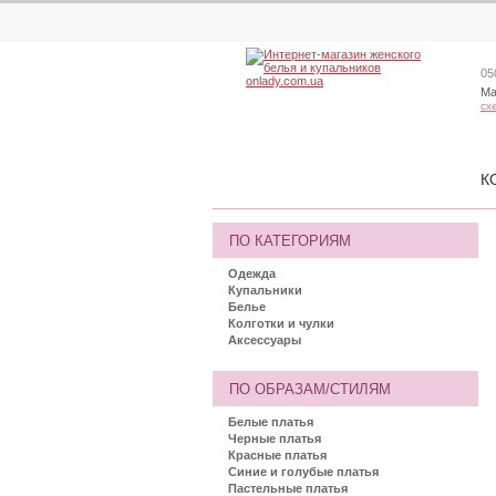
05
Ма
сх
К
ПО КАТЕГОРИЯМ
Одежда
Купальники
Белье
Колготки и чулки
Аксессуары
ПО ОБРАЗАМ/СТИЛЯМ
Белые платья
Черные платья
Красные платья
Синие и голубые платья
Пастельные платья