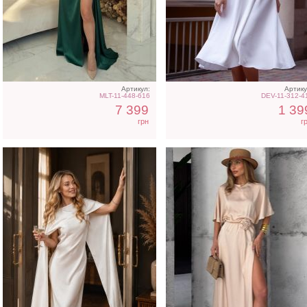
Вечернее платье
Трендовое шелковое
молочного цвета с
платье в бежевом цвет
накидкой
Артикул:
Артику
MLT-11-448-616
DEV-11-312-4
7 399
1 39
грн
г
Длинное белое вечернее
Светлое бежевое плать
платье на запах для
на короткий рукав