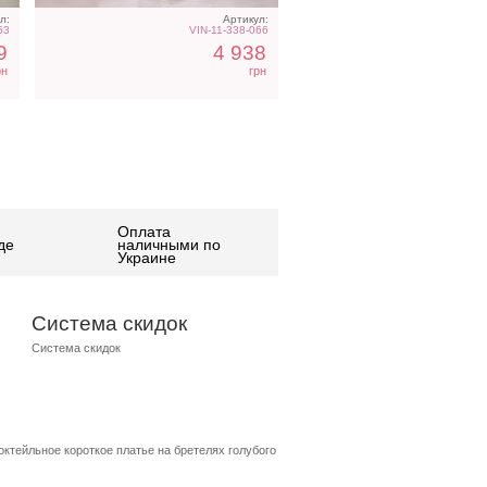
л:
Артикул:
53
VIN-11-338-066
9
4 938
рн
грн
Оплата
де
наличными по
Украине
Система скидок
Система скидок
октейльное короткое платье на бретелях голубого