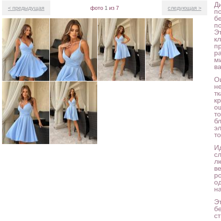
Д
< предыдущая
фото
1
из 7
следующая >
п
б
п
Э
к
п
р
м
в
О
н
т
кр
о
то
б
э
то
И
с
л
в
р
од
н
Э
б
ст