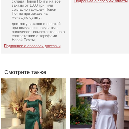
Подробнее о способах оплаты
склада Новой Почты на все
заказы от 1000 грн, или
согласно тарифам Новой
Почты при заказе на
меньшую сумму;
доставку заказов с оплатой
Вечернее нарядное
Коктейльное классическ
при получении покупатель
корсетное платье зеленого
белое платье миди дли
оплачивает самостоятельно в
соответствии с тарифами
цвета
Новой Почты;
Подробнее о способах доставки
Смотрите также