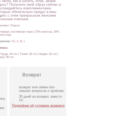
 легко, как и носить. Итак, зачем
дать? Получите свой образ сейчас и
аслаждайтесь комплиментами,
оторые обязательно придут в ваш
дрес с этим прекрасным женским
есенним платьем.
мплект: Платье
териал: костюмная ткань (70% вискоза, 30%
лиэстер)
наличии:
XS, S, M, L
амеры
: Грудь: 84 cm | Талия: 66 cm | Бедра: 92 cm |
ина: 90 cm
Возврат
;
возврат или обмен без
лишних вопросов и проблем;
30 дней на возврат, вместо
нка;
14;
Подробнее об условиях возврата
нии