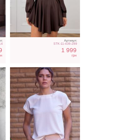
Футболка однотонная
е
белого цвета на работу
л:
Артикул:
14
STK-11-436-289
9
1 999
рн
грн
е
Атласное длинное платье
на бретелях в белом цвете