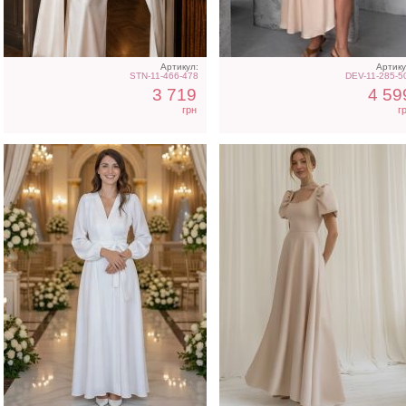
невесты
Артикул:
Артику
STN-11-466-478
DEV-11-285-5
3 719
4 59
грн
г