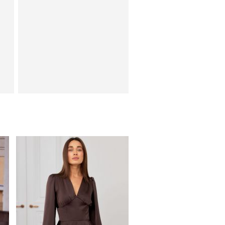
ое
Коктейльное короткое
ны
платье-шорты
шоколадного цвета