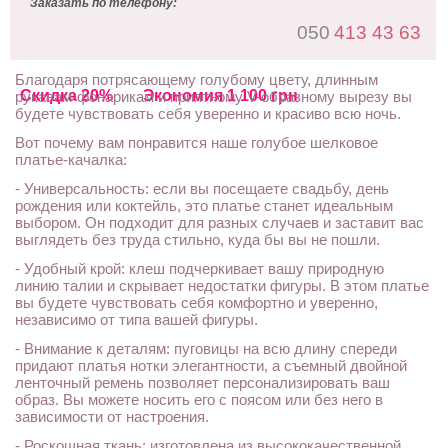
Заказать по телефону:
050
413 43 63
Благодаря потрясающему голубому цвету, длинным
Скидка 20%
Экономия 1 100 грн
рукавам-фонарикам и приятному V-образному вырезу вы
будете чувствовать себя уверенно и красиво всю ночь.
Вот почему вам понравится наше голубое шелковое
платье-качалка:
- Универсальность: если вы посещаете свадьбу, день
рождения или коктейль, это платье станет идеальным
выбором. Он подходит для разных случаев и заставит вас
выглядеть без труда стильно, куда бы вы не пошли.
- Удобный крой: клеш подчеркивает вашу природную
линию талии и скрывает недостатки фигуры. В этом платье
вы будете чувствовать себя комфортно и уверенно,
независимо от типа вашей фигуры.
- Внимание к деталям: пуговицы на всю длину спереди
придают платья нотки элегантности, а съемный двойной
ленточный ремень позволяет персонализировать ваш
образ. Вы можете носить его с поясом или без него в
зависимости от настроения.
- Роскошная ткань: изготовлена из высококачественной