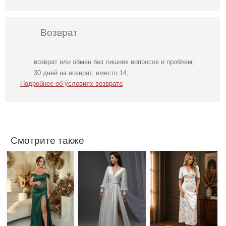
Возврат
возврат или обмен без лишних вопросов и проблем;
Вечернее
Свадебное белое
Шелковистое
30 дней на возврат, вместо 14;
нарядное
длинное
платье миди
Подробнее об условиях возврата
корсетное
атласное платье
молочного цвета
платье зеленого
в пол c рукавами
цвета
Смотрите также