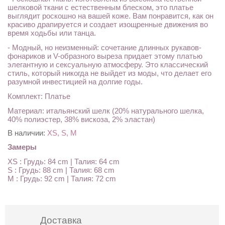
шелковой ткани с естественным блеском, это платье
выглядит роскошно на вашей коже. Вам понравится, как он
красиво драпируется и создает изощренные движения во
время ходьбы или танца.
- Модный, но неизменный: сочетание длинных рукавов-
фонариков и V-образного выреза придает этому платью
элегантную и сексуальную атмосферу. Это классический
стиль, который никогда не выйдет из моды, что делает его
разумной инвестицией на долгие годы.
Комплект: Платье
Материал: итальянский шелк (20% натурального шелка,
40% полиэстер, 38% вискоза, 2% эластан)
В наличии:
XS, S, M
Замеры
XS : Грудь: 84 cm | Талия: 64 cm
S : Грудь: 88 cm | Талия: 68 cm
M : Грудь: 92 cm | Талия: 72 cm
Доставка