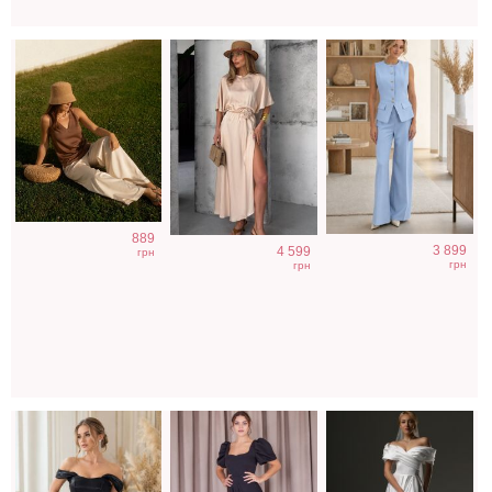
Короткое черное
Элегантное
Длинное
889
3 899
4 599
нарядное
длинное черное
свадебное белое
грн
грн
грн
короткое платье
платье с
платье с
на выпускной
рукавами
отрытыми
фонариками
плечами