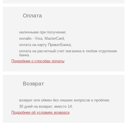
Оплата
наличными при получении;
онлайн - Visa, MasterCard;
оплата на карту ПриватБанка;
оплата на расчетный счет магазина в любом отделении
банка.
Подробнее о способах оплаты
Возврат
возврат или обмен без лишних вопросов и проблем;
Длинное
Фатиновое
Нарядное
30 дней на возврат, вместо 14;
свадебное белое
короткое белое
атласное платье
Подробнее об условиях возврата
платье с
платье с
изумрудного
отрытыми
открытыми
цвета с разрезом
плечами
плечами