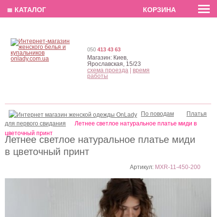
EN
РУС
UA
≣ КАТАЛОГ
КОРЗИНА
050
413 43 63
Магазин:
Киев,
Ярославская, 15/23
схема проезда
|
время
работы
По поводам
Платья
для первого свидания
Летнее светлое натуральное платье миди в
цветочный принт
Летнее светлое натуральное платье миди
в цветочный принт
Артикул:
MXR-11-450-200