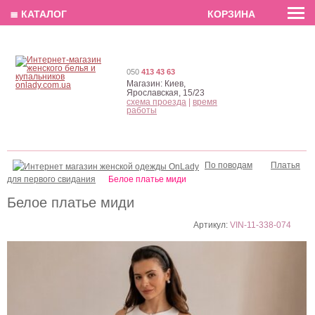
EN
РУС
UA
≣ КАТАЛОГ
КОРЗИНА
050
413 43 63
Магазин:
Киев,
Ярославская, 15/23
схема проезда
|
время
работы
По поводам
Платья
для первого свидания
Белое платье миди
Белое платье миди
Артикул:
VIN-11-338-074