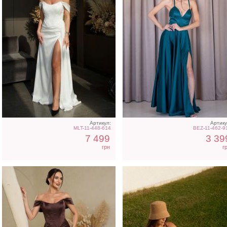
Вечернее нарядное
Коричневая классическ
корсетное платье
шелковая майка с V-
коричневого цвета
вырезом
Артикул:
Артику
MLT-11-448-614
BEZ-11-462-9
7 499
3 39
грн
г