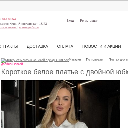
0
413 43 63
Вход
Регистрация
газин:
Киев, Ярославская, 15/23
ема проезда
|
время работы
ОНТАКТЫ
ДОСТАВКА
ОПЛАТА
НОВОСТИ И АКЦИИ
Магазин
По поводам
Платья для п
двойной юбкой
Короткое белое платье с двойной юб