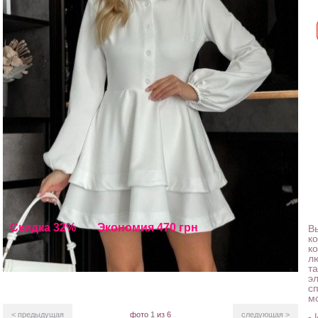
Скидка 32%
Экономия 470 грн
В
к
к
л
т
эл
с
м
< предыдущая
фото
1
из 6
следующая >
-