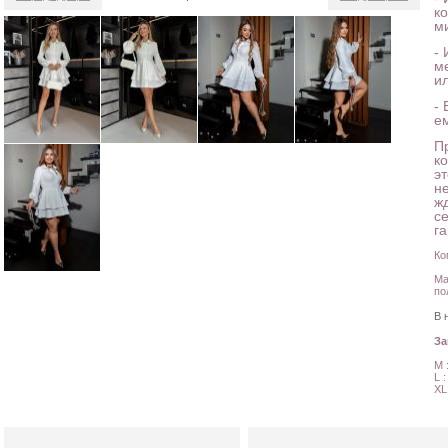
к
ми
-
м
и
-
е
Пр
к
э
н
ж
с
г
Ко
Ма
по
В 
З
M 
L 
XL