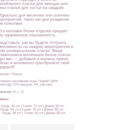
октейльного платья для женщин или
ни-платья для гостьи на свадьбе.
 Идеально для весенних или осенних
ероприятий, таких как дни рождения
ли помолвки.
 Его матовая белая отделка придает
му сдержанную изысканность.
едставьте, как вы будете получать
омплименты на каждом мероприятии в
том универсальном платье. Ваше
езаменимое маленькое белое платье
дет вас — добавьте в корзину прямо
ейчас и мгновенно преобразите свой
ардероб!
мплект: Платье
териал: костюмная ткань "Барби" (60%
лиэстер, 37% вискоза, 3% эластан)
наличии:
M, L, XL
амеры
: Грудь: 90 cm | Талия: 72 cm | Длина: 80 cm
: Грудь: 94 cm | Талия: 76 cm | Длина: 80 cm
 : Грудь: 98 cm | Талия: 82 cm | Длина: 80 cm