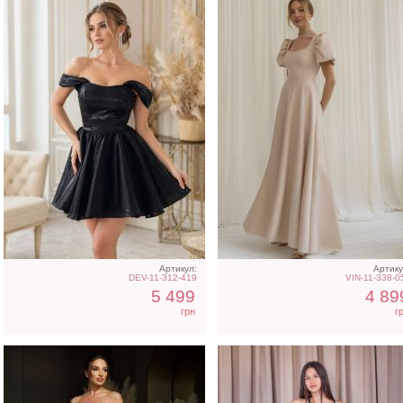
Вечернее нарядное
Нарядное атласное
корсетное платье белого
платье изумрудного цве
цвета
с разрезом
Артикул:
Артику
DEV-11-312-419
VIN-11-338-0
5 499
4 89
грн
г