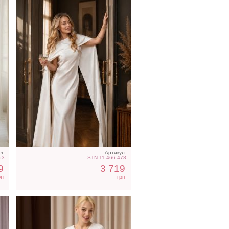
Молочное атласное
та
платье миди с длинным
рукавом, на резинке
л:
Артикул:
53
STN-11-466-478
9
3 719
рн
грн