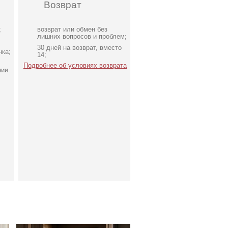
Возврат
;
возврат или обмен без
лишних вопросов и проблем;
30 дней на возврат, вместо
нка;
14;
Подробнее об условиях возврата
нии
е
Вечернее платье
молочного цвета с
накидкой