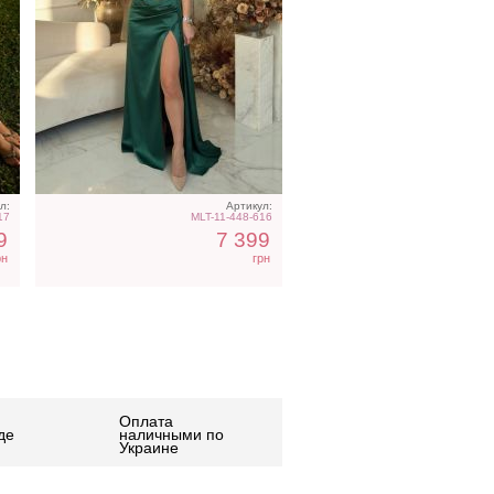
л:
Артикул:
17
MLT-11-448-616
9
7 399
рн
грн
Оплата
де
наличными по
Украине