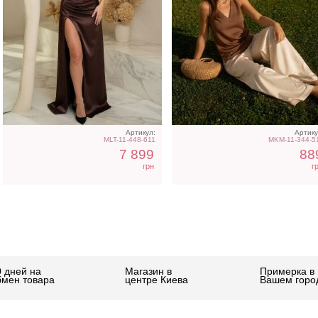
Артикул:
Артику
MLT-11-448-611
MKM-11-344-5
7 899
88
грн
г
0 дней на
Магазин в
Примерка в
бмен товара
центре Киева
Вашем горо