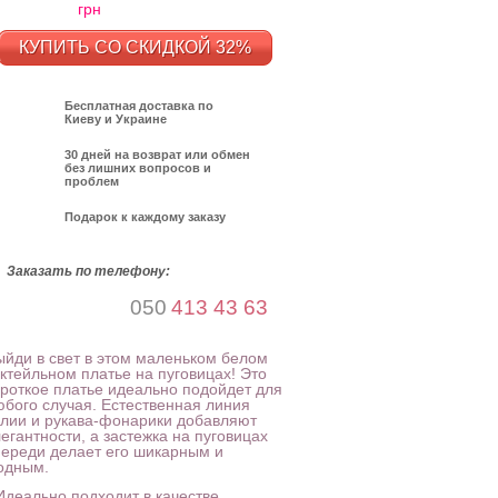
грн
КУПИТЬ СО СКИДКОЙ 32%
Бесплатная доставка по
Киеву и Украине
30 дней на возврат или обмен
без лишних вопросов и
проблем
Подарок к каждому заказу
Заказать по телефону:
050
413 43 63
ыйди в свет в этом маленьком белом
октейльном платье на пуговицах! Это
ороткое платье идеально подойдет для
юбого случая. Естественная линия
алии и рукава-фонарики добавляют
егантности, а застежка на пуговицах
переди делает его шикарным и
одным.
 Идеально подходит в качестве