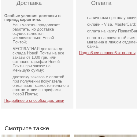
Доставка
Оплата
Особые условия доставки в
наличными при получении
период карантина:
онлайн - Visa, MasterCard;
Наш магазин продолжает
работать, но доставка
оплата на карту ПриватБа
осуществляется
исключительно Новой
оплата на расчетный счет
Почтой;
магазина в любом отделе
банка.
БЕСПЛАТНАЯ доставка до
Подробнее о способах оплаты
склада Новой Почты на все
заказы от 1000 грн, или
согласно тарифам Новой
Почты при заказе на
меньшую сумму;
доставку заказов с оплатой
Короткое черное
Светлое бежевое плать
при получении покупатель
нарядное короткое платье
на короткий рукав
оплачивает самостоятельно в
соответствии с тарифами
на выпускной
Новой Почты;
Подробнее о способах доставки
Смотрите также