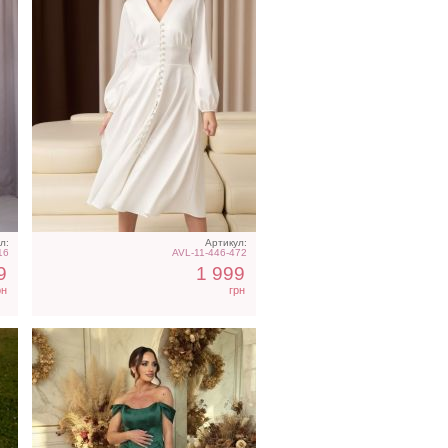
ая
Вечернее нарядное
корсетное платье зеленого
цвета
л:
Артикул:
16
AVL-11-446-472
9
1 999
рн
грн