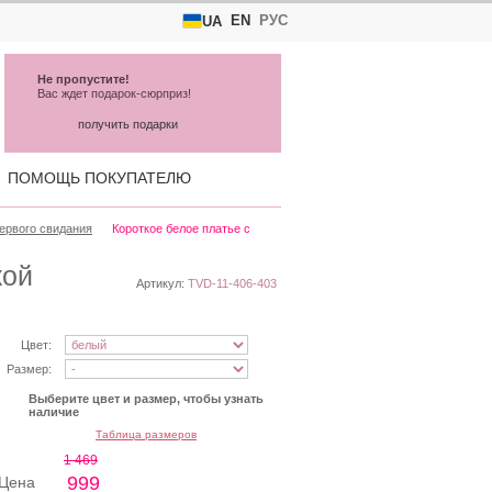
EN
РУС
UA
Не пропустите!
Вас ждет подарок-сюрприз!
получить подарки
ПОМОЩЬ ПОКУПАТЕЛЮ
ервого свидания
Короткое белое платье с
кой
Артикул:
TVD-11-406-403
Цвет:
Размер:
Выберите цвет и размер, чтобы узнать
наличие
Таблица размеров
1 469
999
Цена