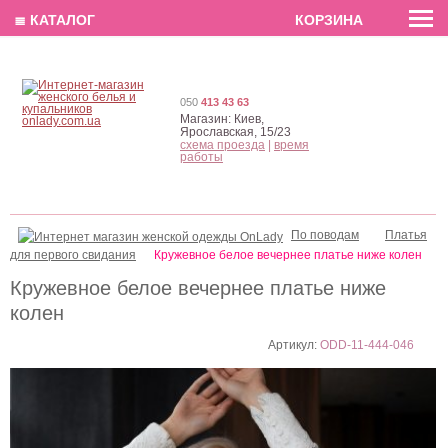
EN
РУС
UA
≣ КАТАЛОГ
КОРЗИНА
050
413 43 63
Магазин:
Киев,
Ярославская, 15/23
схема проезда
|
время
работы
По поводам
Платья
для первого свидания
Кружевное белое вечернее платье ниже колен
Кружевное белое вечернее платье ниже
колен
Артикул:
ODD-11-444-046