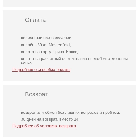
Оплата
наличными при получении;
онлайн - Visa, MasterCard;
оплата на карту ПриватБанка;
оплата на расчетный счет магазина в любом отделении
банка.
Подробнее о способах оплаты
Возврат
возврат или обмен без лишних вопросов и проблем;
Вечернее
Облегающее
Длинное белое
30 дней на возврат, вместо 14;
нарядное
вечернее платье
вечернее платье
Подробнее об условиях возврата
корсетное
черного цвета с
на запах для
платье зеленого
открытой спиной
невесты
цвета