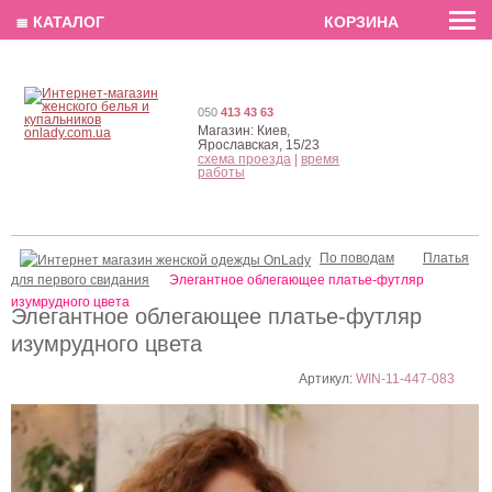
EN
РУС
UA
≣ КАТАЛОГ
КОРЗИНА
050
413 43 63
Магазин:
Киев,
Ярославская, 15/23
схема проезда
|
время
работы
По поводам
Платья
для первого свидания
Элегантное облегающее платье-футляр
изумрудного цвета
Элегантное облегающее платье-футляр
изумрудного цвета
Артикул:
WIN-11-447-083