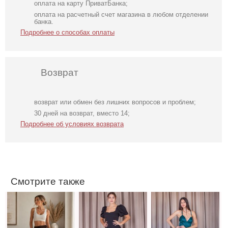
оплата на карту ПриватБанка;
оплата на расчетный счет магазина в любом отделении
банка.
Подробнее о способах оплаты
Возврат
возврат или обмен без лишних вопросов и проблем;
Классические
Элегантное
Нарядное
30 дней на возврат, вместо 14;
шоколадные
длинное черное
атласное платье
Подробнее об условиях возврата
шелковые
платье с
изумрудного
летние женские
рукавами
цвета с разрезом
брюки
фонариками
Смотрите также