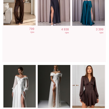
Свадебное
Длинное
Коктейльное
799
4 938
3 399
длинное
свадебное белое
короткое платье-
грн
грн
грн
атласное платье
платье с
шорты
с корсетом и
отрытыми
шоколадного
рукавом
плечами
цвета
Голубое
Короткое черное
Футболка