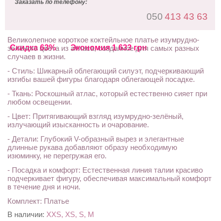
Заказать по телефону:
050
413 43 63
Великолепное короткое коктейльное платье изумрудно-
Скидка 63%
Экономия 1 633 грн
зелёного цвета из атласа, созданное для самых разных
случаев в жизни.
- Стиль: Шикарный облегающий силуэт, подчеркивающий
изгибы вашей фигуры благодаря облегающей посадке.
- Ткань: Роскошный атлас, который естественно сияет при
любом освещении.
- Цвет: Притягивающий взгляд изумрудно-зелёный,
излучающий изысканность и очарование.
- Детали: Глубокий V-образный вырез и элегантные
длинные рукава добавляют образу необходимую
изюминку, не перегружая его.
- Посадка и комфорт: Естественная линия талии красиво
подчеркивает фигуру, обеспечивая максимальный комфорт
в течение дня и ночи.
Комплект: Платье
В наличии:
XXS, XS, S, M