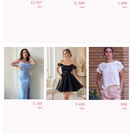
12 957
11 999
1 999
нарядное
нарядное
однотонная
грн
грн
грн
облегающее
короткое платье
белого цвета на
платье в пол
на выпускной
работу
5 799
5 499
898
грн
грн
грн