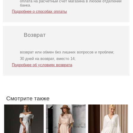
оплата на расчетный счет магазина в любом отделении
банка.
Подробнее о способах оплаты
Возврат
возврат или обмен без лишних вопросов и проблем;
Длинное
Трендовое
Молочное
30 дней на возврат, вместо 14;
свадебное белое
шелковое платье
атласное платье
Подробнее об условиях возврата
платье с
в бежевом цвете
миди с длинным
отрытыми
рукавом, на
плечами
резинке
Смотрите также