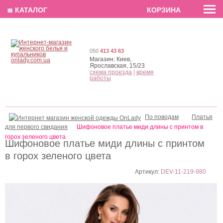
EN
РУС
UA
≣ КАТАЛОГ
КОРЗИНА
050
413 43 63
Магазин:
Киев,
Ярославская, 15/23
схема проезда
|
время
работы
По поводам
Платья
для первого свидания
Шифоновое платье миди длины с принтом в
горох зеленого цвета
Шифоновое платье миди длины с принтом
в горох зеленого цвета
Артикул:
DEV-11-219-980