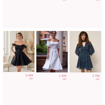
короткое платье
белое платье
короткое платье
на выпускной
миди длины
с цветочным
принтом
5 499
1 399
2 799
грн
грн
грн