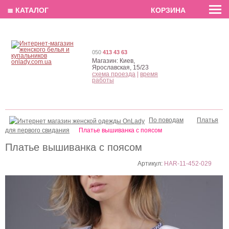
EN
РУС
UA
≣ КАТАЛОГ
КОРЗИНА
050
413 43 63
Магазин:
Киев,
Ярославская, 15/23
схема проезда
|
время
работы
По поводам
Платья
для первого свидания
Платье вышиванка с поясом
Платье вышиванка с поясом
Артикул:
HAR-11-452-029