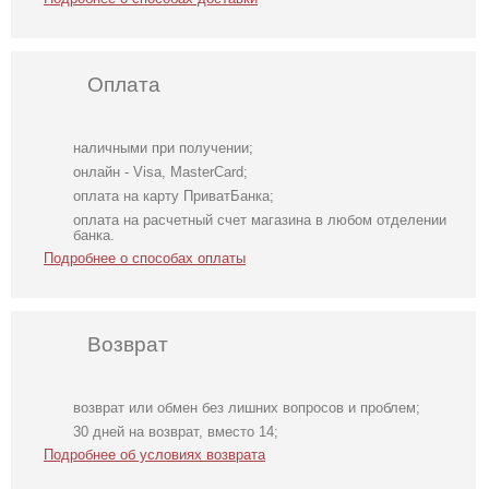
Оплата
наличными при получении;
онлайн - Visa, MasterCard;
оплата на карту ПриватБанка;
оплата на расчетный счет магазина в любом отделении
банка.
Подробнее о способах оплаты
Возврат
возврат или обмен без лишних вопросов и проблем;
Трендовое
Вечернее
Легкое
30 дней на возврат, вместо 14;
шелковое платье
нарядное
шифоновое
Подробнее об условиях возврата
в бежевом цвете
корсетное платье
короткое платье
белого цвета
с цветочным