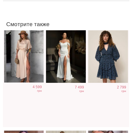
принтом
Смотрите также
Футболка
Светлое бежевое
Коктейльное
4 599
7 499
2 799
однотонная
платье на
классическое
грн
грн
грн
белого цвета на
короткий рукав
белое платье
работу
миди длины