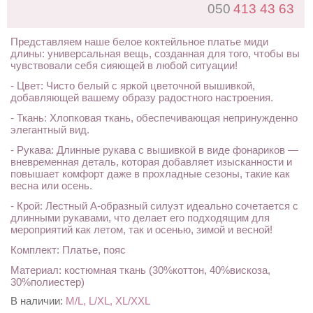
050
413 43 63
Представляем наше белое коктейльное платье миди
длины: универсальная вещь, созданная для того, чтобы вы
чувствовали себя сияющей в любой ситуации!
- Цвет: Чисто белый с яркой цветочной вышивкой,
добавляющей вашему образу радостного настроения.
- Ткань: Хлопковая ткань, обеспечивающая непринужденно
элегантный вид.
- Рукава: Длинные рукава с вышивкой в ​​виде фонариков —
вневременная деталь, которая добавляет изысканности и
повышает комфорт даже в прохладные сезоны, такие как
весна или осень.
- Крой: Лестный А-образный силуэт идеально сочетается с
длинными рукавами, что делает его подходящим для
мероприятий как летом, так и осенью, зимой и весной!
Комплект: Платье, пояс
Материал: костюмная ткань (30%коттон, 40%вискоза,
30%полиестер)
В наличии:
M/L, L/XL, XL/XXL