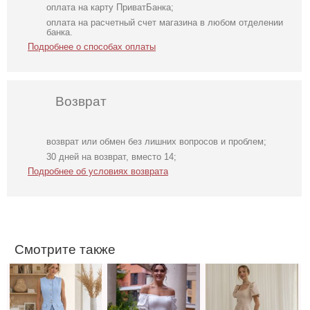
оплата на карту ПриватБанка;
оплата на расчетный счет магазина в любом отделении
банка.
Подробнее о способах оплаты
Возврат
возврат или обмен без лишних вопросов и проблем;
Нарядный
Коктейльное
Светлое бежевое
30 дней на возврат, вместо 14;
голубой костюм
классическое
платье на
Подробнее об условиях возврата
двойка
белое платье
короткий рукав
миди длины
Смотрите также