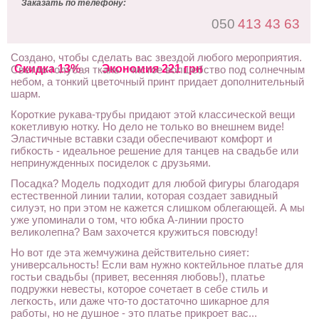
Заказать по телефону:
050
413 43 63
Создано, чтобы сделать вас звездой любого мероприятия.
Скидка 13%
Экономия 221 грн
Светло-голубая ткань - чистое волшебство под солнечным
небом, а тонкий цветочный принт придает дополнительный
шарм.
Короткие рукава-трубы придают этой классической вещи
кокетливую нотку. Но дело не только во внешнем виде!
Эластичные вставки сзади обеспечивают комфорт и
гибкость - идеальное решение для танцев на свадьбе или
непринужденных посиделок с друзьями.
Посадка? Модель подходит для любой фигуры благодаря
естественной линии талии, которая создает завидный
силуэт, но при этом не кажется слишком облегающей. А мы
уже упоминали о том, что юбка А-линии просто
великолепна? Вам захочется кружиться повсюду!
Но вот где эта жемчужина действительно сияет:
универсальность! Если вам нужно коктейльное платье для
гостьи свадьбы (привет, весенняя любовь!), платье
подружки невесты, которое сочетает в себе стиль и
легкость, или даже что-то достаточно шикарное для
работы, но не душное - это платье прикроет вас...