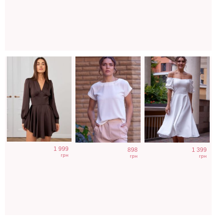
шоколадного
работу
миди длины
цвета
1 999
898
1 399
грн
грн
грн