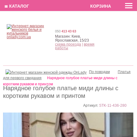
EN
РУС
UA
≣ КАТАЛОГ
КОРЗИНА
050
413 43 63
Магазин:
Киев,
Ярославская, 15/23
схема проезда
|
время
работы
По поводам
Платья
для первого свидания
Нарядное голубое платье миди длины с
коротким рукавом и принтом
Нарядное голубое платье миди длины с
коротким рукавом и принтом
Артикул:
STK-11-436-280