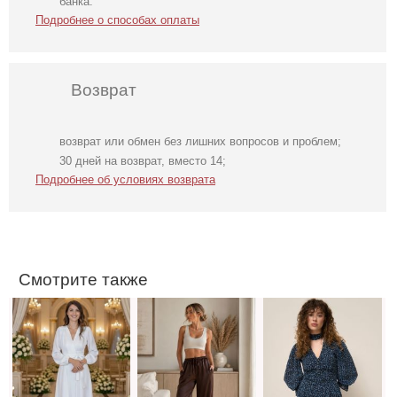
банка.
Подробнее о способах оплаты
Возврат
возврат или обмен без лишних вопросов и проблем;
Длинное белое
Классические
Легкое
30 дней на возврат, вместо 14;
вечернее платье
шоколадные
шифоновое
Подробнее об условиях возврата
на запах для
шелковые летние
короткое платье
невесты
женские брюки
с цветочным
принтом
Смотрите также