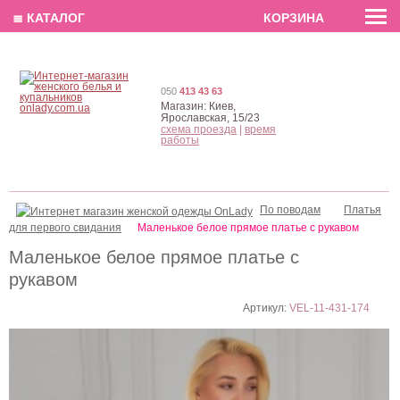
EN
РУС
UA
≣ КАТАЛОГ
КОРЗИНА
050
413 43 63
Магазин:
Киев,
Ярославская, 15/23
схема проезда
|
время
работы
По поводам
Платья
для первого свидания
Маленькое белое прямое платье с рукавом
Маленькое белое прямое платье с
рукавом
Артикул:
VEL-11-431-174