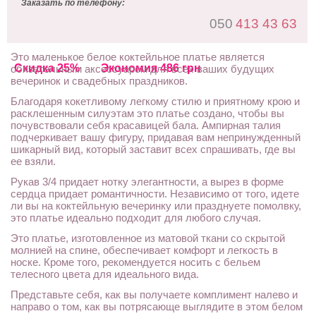
Заказать по телефону:
050
413 43 63
Это маленькое белое коктейльное платье является
Скидка 25%
Экономия 486 грн
обязательным аксессуаром для всех ваших будущих
вечеринок и свадебных праздников.
Благодаря кокетливому легкому стилю и приятному крою и
расклешенным силуэтам это платье создано, чтобы вы
почувствовали себя красавицей бала. Ампирная талия
подчеркивает вашу фигуру, придавая вам непринужденный
шикарный вид, который заставит всех спрашивать, где вы
ее взяли.
Рукав 3/4 придает нотку элегантности, а вырез в форме
сердца придает романтичности. Независимо от того, идете
ли вы на коктейльную вечеринку или празднуете помолвку,
это платье идеально подходит для любого случая.
Это платье, изготовленное из матовой ткани со скрытой
молнией на спине, обеспечивает комфорт и легкость в
носке. Кроме того, рекомендуется носить с бельем
телесного цвета для идеального вида.
Представьте себя, как вы получаете комплимент налево и
направо о том, как вы потрясающе выглядите в этом белом