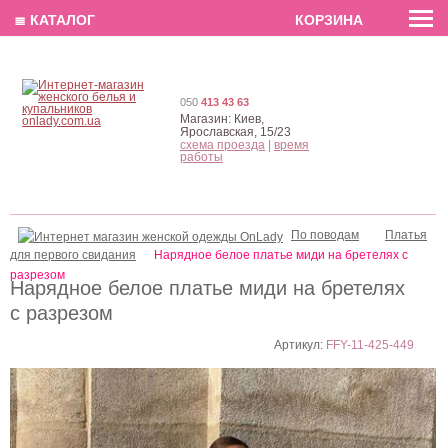
EN
РУС
UA
≣ КАТАЛОГ
КОРЗИНА
050
413 43 63
Магазин:
Киев,
Ярославская, 15/23
схема проезда
|
время
работы
По поводам
Платья
для первого свидания
Нарядное белое платье миди на бретелях с
разрезом
Нарядное белое платье миди на бретелях
с разрезом
Артикул:
FFY-11-425-449