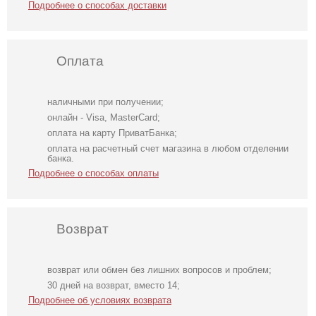
Подробнее о способах доставки
Оплата
наличными при получении;
онлайн - Visa, MasterCard;
оплата на карту ПриватБанка;
оплата на расчетный счет магазина в любом отделении
банка.
Подробнее о способах оплаты
Возврат
возврат или обмен без лишних вопросов и проблем;
Длинное белое
Розовое платье
Коктейльное
30 дней на возврат, вместо 14;
вечернее платье
футляр с
классическое
Подробнее об условиях возврата
на запах для
разрезом на ноге
белое платье
невесты
миди длины