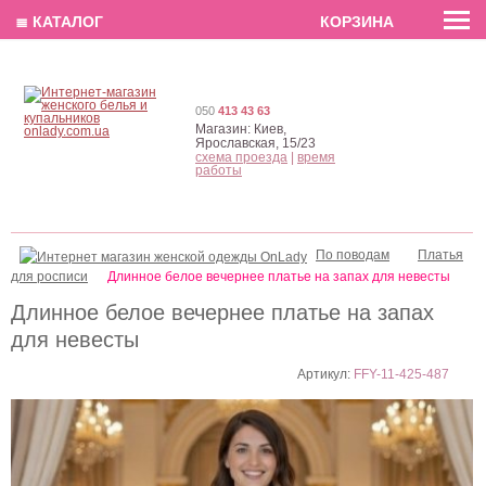
EN
РУС
UA
≣ КАТАЛОГ
КОРЗИНА
050
413 43 63
Магазин:
Киев,
Ярославская, 15/23
схема проезда
|
время
работы
По поводам
Платья
для росписи
Длинное белое вечернее платье на запах для невесты
Длинное белое вечернее платье на запах
для невесты
Артикул:
FFY-11-425-487