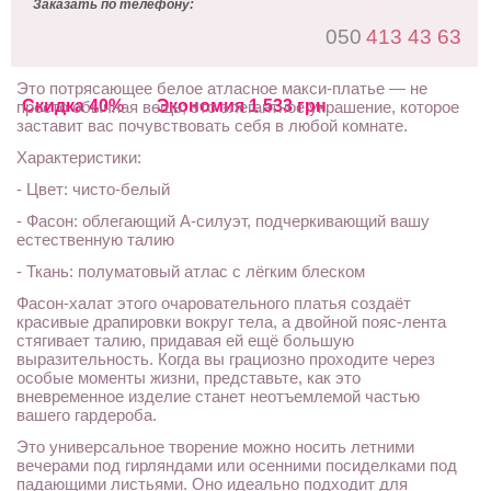
Заказать по телефону:
050
413 43 63
Это потрясающее белое атласное макси-платье — не
Скидка 40%
Экономия 1 533 грн
просто обычная вещь; это элегантное украшение, которое
заставит вас почувствовать себя в любой комнате.
Характеристики:
- Цвет: чисто-белый
- Фасон: облегающий А-силуэт, подчеркивающий вашу
естественную талию
- Ткань: полуматовый атлас с лёгким блеском
Фасон-халат этого очаровательного платья создаёт
красивые драпировки вокруг тела, а двойной пояс-лента
стягивает талию, придавая ей ещё большую
выразительность. Когда вы грациозно проходите через
особые моменты жизни, представьте, как это
вневременное изделие станет неотъемлемой частью
вашего гардероба.
Это универсальное творение можно носить летними
вечерами под гирляндами или осенними посиделками под
падающими листьями. Оно идеально подходит для