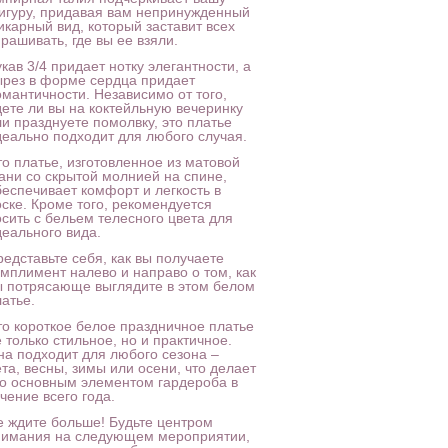
игуру, придавая вам непринужденный
икарный вид, который заставит всех
рашивать, где вы ее взяли.
кав 3/4 придает нотку элегантности, а
ырез в форме сердца придает
омантичности. Независимо от того,
дете ли вы на коктейльную вечеринку
ли празднуете помолвку, это платье
деально подходит для любого случая.
то платье, изготовленное из матовой
кани со скрытой молнией на спине,
беспечивает комфорт и легкость в
оске. Кроме того, рекомендуется
осить с бельем телесного цвета для
деального вида.
едставьте себя, как вы получаете
омплимент налево и направо о том, как
ы потрясающе выглядите в этом белом
атье.
то короткое белое праздничное платье
 только стильное, но и практичное.
на подходит для любого сезона –
та, весны, зимы или осени, что делает
го основным элементом гардероба в
чение всего года.
е ждите больше! Будьте центром
нимания на следующем мероприятии,