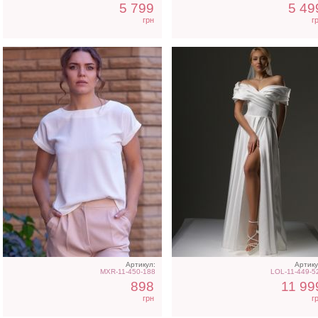
5 799
5 49
грн
г
Артикул:
Артику
MXR-11-450-188
LOL-11-449-5
898
11 99
грн
г