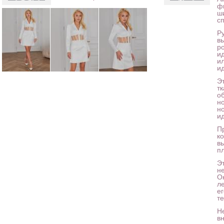
ф
ш
сп
Ру
в
р
и
и
и
Э
т
о
н
н
и
Пр
к
в
пл
Э
не
О
ле
е
те
Н
в