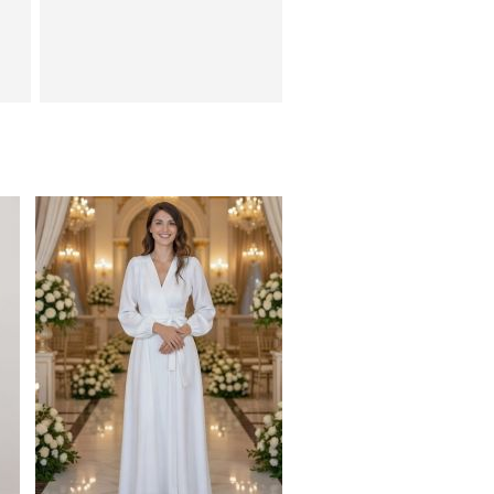
Длинное белое вечернее
платье на запах для
невесты
Классические
ье
шоколадные шелковые
летние женские брюки