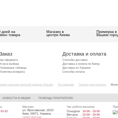
0 дней на
Магазин в
Примерка в
бмен товара
центре Киева
Вашем горо
Заказ
Доставка и оплата
Как оформить
Способы доставки
Услуга выбора
Доставка и оплата по Киеву
Размерные таблицы
Доставка по Украине
Политика возврата
Способы оплаты
ернет магазин женской одежды OnLady
По поводам
Платья для росписи
Мале
НОВОСТИ И АКЦИИ
ПОМОЩЬ ПОКУПАТЕЛЮ
ы:
Магазин:
Час роботи магазину
При
ул. Ярославская, 15/23
 43 63
Понеділок
10:00 - 19:00
Киев
,
04071
,
Украина
Вівторок
10:00 - 19:00
схема проезда