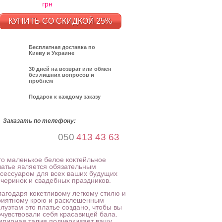
грн
КУПИТЬ СО СКИДКОЙ 25%
Бесплатная доставка по
Киеву и Украине
30 дней на возврат или обмен
без лишних вопросов и
проблем
Подарок к каждому заказу
Заказать по телефону:
050
413 43 63
то маленькое белое коктейльное
латье является обязательным
ксессуаром для всех ваших будущих
ечеринок и свадебных праздников.
лагодаря кокетливому легкому стилю и
риятному крою и расклешенным
илуэтам это платье создано, чтобы вы
очувствовали себя красавицей бала.
мпирная талия подчеркивает вашу