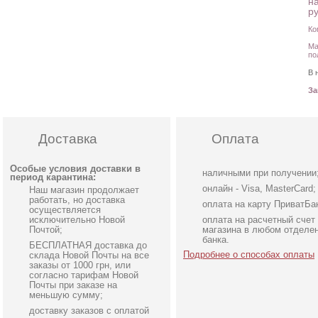
н
ру
Ко
Ма
по
В 
З
Доставка
Оплата
Особые условия доставки в
наличными при получении
период карантина:
онлайн - Visa, MasterCard;
Наш магазин продолжает
работать, но доставка
оплата на карту ПриватБа
осуществляется
исключительно Новой
оплата на расчетный счет
Почтой;
магазина в любом отделе
банка.
БЕСПЛАТНАЯ доставка до
Подробнее о способах оплаты
склада Новой Почты на все
заказы от 1000 грн, или
согласно тарифам Новой
Почты при заказе на
меньшую сумму;
доставку заказов с оплатой