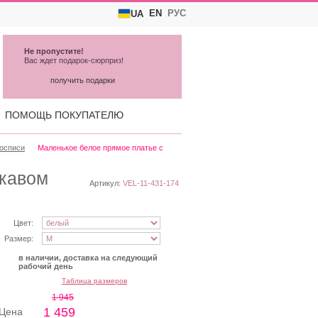
EN
РУС
UA
Не пропустите!
Вас ждет подарок-сюрприз!
получить подарки
ПОМОЩЬ ПОКУПАТЕЛЮ
росписи
Маленькое белое прямое платье с
укавом
Артикул:
VEL-11-431-174
Цвет:
Размер:
в наличии, доставка на следующий
рабочий день
Таблица размеров
1 945
1 459
Цена