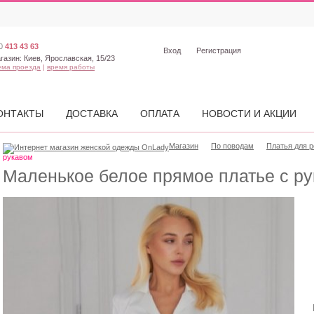
0
413 43 63
Вход
Регистрация
газин:
Киев, Ярославская, 15/23
ема проезда
|
время работы
ОНТАКТЫ
ДОСТАВКА
ОПЛАТА
НОВОСТИ И АКЦИИ
Магазин
По поводам
Платья для 
рукавом
Маленькое белое прямое платье с р