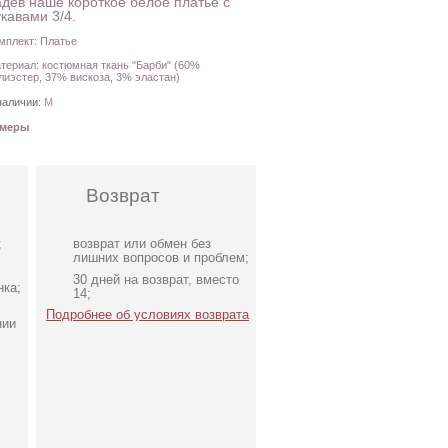
адев наше короткое белое платье с
кавами 3/4.
мплект: Платье
териал: костюмная ткань "Барби" (60%
лиэстер, 37% вискоза, 3% эластан)
наличии:
M
амеры
Возврат
;
возврат или обмен без
лишних вопросов и проблем;
30 дней на возврат, вместо
нка;
14;
Подробнее об условиях возврата
нии