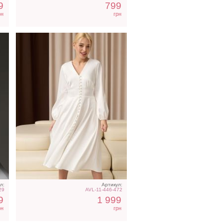
9
799
рн
грн
л:
Артикул:
29
AVL-11-446-472
9
1 999
рн
грн