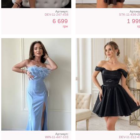
Артикул:
Артику
DEV-11-247-458
STK-11-436-2
6 699
1 99
грн
г
Футболка однотонная
Длинное свадебное бел
белого цвета на работу
платье с отрытыми
плечами
Артикул:
Артику
WIN-11-447-103
DEV-11-312-4