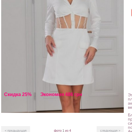
Скидка 25%
Экономия 486 грн
Э
п
а
в
Б
п
с
п
< предыдущая
фото
1
из 4
следующая >
А