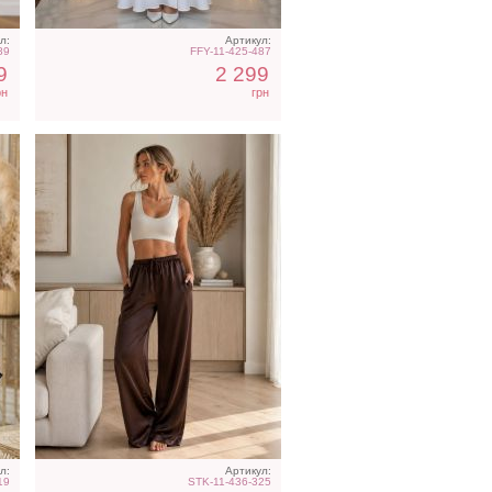
л:
Артикул:
89
FFY-11-425-487
9
2 299
рн
грн
ое
Молочное атласное
платье миди с длинным
рукавом, на резинке
л:
Артикул:
19
STK-11-436-325