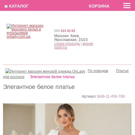
EN
РУС
UA
≣ КАТАЛОГ
КОРЗИНА
050
413 43 63
Магазин:
Киев,
Ярославская, 15/23
схема проезда
|
время
работы
По поводам
Платья
для росписи
Элегантное белое платье
Элегантное белое платье
Артикул:
BAB-11-456-788