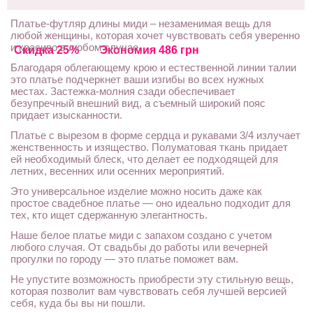
Платье-футляр длины миди – незаменимая вещь для
любой женщины, которая хочет чувствовать себя уверенно
и красиво в любом случае.
Скидка 25%
Экономия 486 грн
Благодаря облегающему крою и естественной линии талии
это платье подчеркнет ваши изгибы во всех нужных
местах. Застежка-молния сзади обеспечивает
безупречный внешний вид, а съемный широкий пояс
придает изысканности.
Платье с вырезом в форме сердца и рукавами 3/4 излучает
женственность и изящество. Полуматовая ткань придает
ей необходимый блеск, что делает ее подходящей для
летних, весенних или осенних мероприятий.
Это универсальное изделие можно носить даже как
простое свадебное платье — оно идеально подходит для
тех, кто ищет сдержанную элегантность.
Наше белое платье миди с запахом создано с учетом
любого случая. От свадьбы до работы или вечерней
прогулки по городу — это платье поможет вам.
Не упустите возможность приобрести эту стильную вещь,
которая позволит вам чувствовать себя лучшей версией
себя, куда бы вы ни пошли.