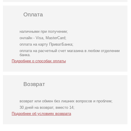
Оплата
наличными при получении;
онлайн - Visa, MasterCard;
оплата на карту ПриватБанка;
оплата на расчетный счет магазина в любом отделении
банка.
Подробнее о способах оплаты
Возврат
возврат или обмен без лишних вопросов и проблем;
Футболка
Свадебное белое
Голубое
30 дней на возврат, вместо 14;
однотонная
длинное
нарядное
Подробнее об условиях возврата
белого цвета на
атласное платье
облегающее
работу
в пол c рукавами
платье в пол