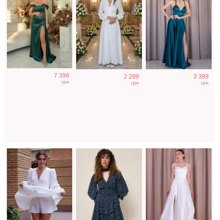
Коктейльное
Легкое
Атласное
7 399
2 299
3 399
короткое платье-
шифоновое
длинное платье
грн
грн
грн
шорты белого
короткое платье
на бретелях в
цвета
с цветочным
белом цвете
принтом