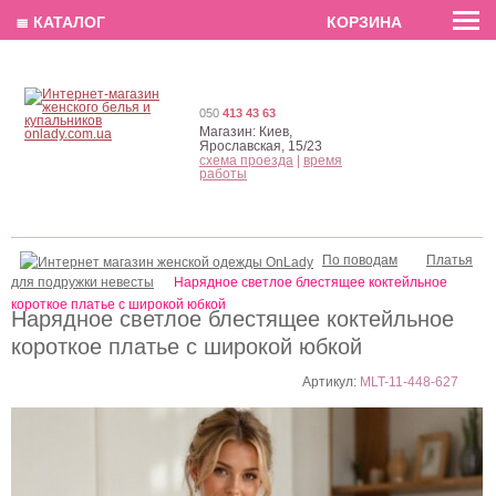
EN
РУС
UA
≣ КАТАЛОГ
КОРЗИНА
050
413 43 63
Магазин:
Киев,
Ярославская, 15/23
схема проезда
|
время
работы
По поводам
Платья
для подружки невесты
Нарядное светлое блестящее коктейльное
короткое платье с широкой юбкой
Нарядное светлое блестящее коктейльное
короткое платье с широкой юбкой
Артикул:
MLT-11-448-627