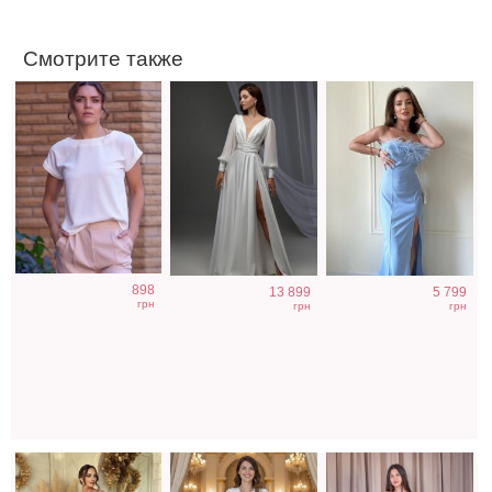
Смотрите также
Вечернее
Длинное белое
Нарядное
898
13 899
5 799
нарядное
вечернее платье
атласное платье
грн
грн
грн
корсетное
на запах для
изумрудного
платье зеленого
невесты
цвета с разрезом
цвета