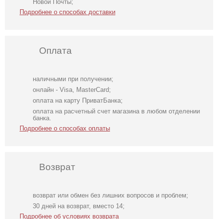
Новой Почты;
Подробнее о способах доставки
Оплата
наличными при получении;
онлайн - Visa, MasterCard;
оплата на карту ПриватБанка;
оплата на расчетный счет магазина в любом отделении
банка.
Подробнее о способах оплаты
Возврат
возврат или обмен без лишних вопросов и проблем;
Шелковистое
Молочное
Вечернее
30 дней на возврат, вместо 14;
платье миди
атласное платье
нарядное
Подробнее об условиях возврата
молочного цвета
миди с длинным
корсетное платье