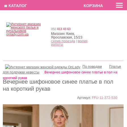
EN
РУС
UA
≣ КАТАЛОГ
КОРЗИНА
050
413 43 63
Магазин:
Киев,
Ярославская, 15/23
схема проезда
|
время
работы
По поводам
Платья
для подружки невесты
Вечернее шифоновое синее платье в пол на
короткий рукав
Вечернее шифоновое синее платье в пол
на короткий рукав
Артикул:
FFU-11-372-530