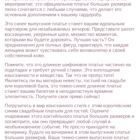
мероприятие, это официальное платье больших размеров
легко сочетается с любыми случаями, что делает его
основным дополнением к вашему гардеробу.
Это синее выпускное платье станет вашим идеальным
партнером для незабываемых вечеров. Представьте шепот
восхищения, уверенные шаги, множество моментов,
которыми вы будете дорожить. Лучшая часть? Он
предназначен для полных фигур, гарантируя, что каждая
женщина может чувствовать себя великолепно в своей
собственной коже.
Помните, что это длинное шифоновое платье частично на
подкладке и требует ручной стирки. Это воплощение
изысканности и изящества. Так что не пропустите!
Являетесь ли вы матерью невесты, гостьей на свадьбе
или королевой бала, это темно-синее длинное платье
станет вашим билетом в неподвластную времени
элегантность. Получите свое прямо сейчас!
Погрузитесь в мир изысканного стиля с этим королевским
синим свадебным платьем для гостей. Оцените
очарование этого коктейльного платья больших размеров и
посмотрите, как оно превращает любой случай в
необыкновенное событие. Не просто приходите на
вечеринку, будьте на вечеринке в этом выпускном платье
больших размеров. Ваше темно-синее выпускное платье