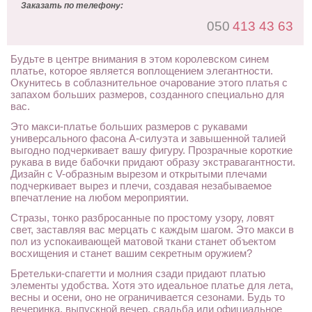
Заказать по телефону:
050
413 43 63
Будьте в центре внимания в этом королевском синем
платье, которое является воплощением элегантности.
Окунитесь в соблазнительное очарование этого платья с
запахом больших размеров, созданного специально для
вас.
Это макси-платье больших размеров с рукавами
универсального фасона А-силуэта и завышенной талией
выгодно подчеркивает вашу фигуру. Прозрачные короткие
рукава в виде бабочки придают образу экстравагантности.
Дизайн с V-образным вырезом и открытыми плечами
подчеркивает вырез и плечи, создавая незабываемое
впечатление на любом мероприятии.
Стразы, тонко разбросанные по простому узору, ловят
свет, заставляя вас мерцать с каждым шагом. Это макси в
пол из успокаивающей матовой ткани станет объектом
восхищения и станет вашим секретным оружием?
Бретельки-спагетти и молния сзади придают платью
элементы удобства. Хотя это идеальное платье для лета,
весны и осени, оно не ограничивается сезонами. Будь то
вечеринка, выпускной вечер, свадьба или официальное