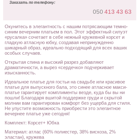
Заказать по телефону:
050
413 43 63
Окунитесь в элегантность с нашим потрясающим темно-
синим вечерним платьем в пол. Этот эффектный силуэт
«русалка» сочетает в себе нежный кружевной корсет и
гладкую атласную юбку, создавая непринужденно
шикарный образ, идеально подходящий для всех ваших
особых случаев.
Открытая спина и высокий разрез добавляют
драматичности, а вырез «сердечко» подчеркивает
изысканность.
Идеальное платье для гостьи на свадьбе или красивое
платье для выпускного бала, это синее атласное макси-
платье гарантирует комплименты везде, куда бы вы ни
пошли! Благодаря вшитой поддержке груди и скрытой
молнии вам гарантирован комфорт без ущерба для стиля.
Не упустите возможность приобрести это элегантное
вечернее платье уже сегодня!
Комплект: Корсет+ Юбка
Материал: атлас (60% полиестер, 38% вискоза, 2%
эластан), кружева