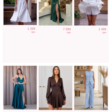
Нарядное
Коктейльное
Нарядный
1 399
7 399
1 499
атласное платье
короткое платье-
голубой костюм
грн
грн
грн
изумрудного
шорты
двойка
цвета с разрезом
шоколадного
цвета