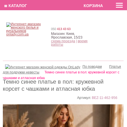
EN
РУС
UA
≣ КАТАЛОГ
КОРЗИНА
050
413 43 63
Магазин:
Киев,
Ярославская, 15/23
схема проезда
|
время
работы
По поводам
Платья
для подружки невесты
Темно синее платье в пол: кружевной корсет с
чашками и атласная юбка
Темно синее платье в пол: кружевной
корсет с чашками и атласная юбка
Артикул:
BEZ-11-462-956