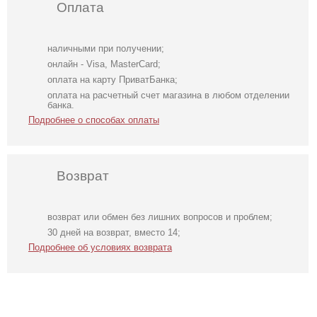
Оплата
наличными при получении;
онлайн - Visa, MasterCard;
оплата на карту ПриватБанка;
оплата на расчетный счет магазина в любом отделении
банка.
Подробнее о способах оплаты
Возврат
возврат или обмен без лишних вопросов и проблем;
Элегантное
Трендовое
Классические
30 дней на возврат, вместо 14;
длинное черное
шелковое платье
шоколадные
Подробнее об условиях возврата
платье с
в бежевом цвете
шелковые летние
рукавами
женские брюки
фонариками