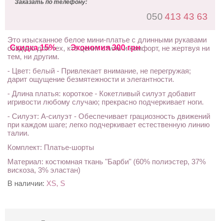
Заказать по телефону:
050
413 43 63
Это изысканное белое мини-платье с длинными рукавами
Скидка 15%
Экономия 300 грн
создано для тех, кто ценит стиль и комфорт, не жертвуя ни
тем, ни другим.
- Цвет: белый - Привлекает внимание, не перегружая;
дарит ощущение безмятежности и элегантности.
- Длина платья: короткое - Кокетливый силуэт добавит
игривости любому случаю; прекрасно подчеркивает ноги.
- Силуэт: А-силуэт - Обеспечивает грациозность движений
при каждом шаге; легко подчеркивает естественную линию
талии.
Комплект: Платье-шорты
Материал: костюмная ткань "Барби" (60% полиэстер, 37%
вискоза, 3% эластан)
В наличии:
XS, S