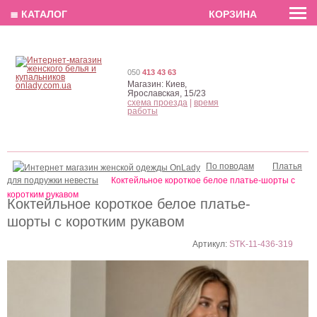
EN
РУС
UA
≣ КАТАЛОГ
КОРЗИНА
050
413 43 63
Магазин:
Киев,
Ярославская, 15/23
схема проезда
|
время
работы
По поводам
Платья
для подружки невесты
Коктейльное короткое белое платье-шорты с
коротким рукавом
Коктейльное короткое белое платье-
шорты с коротким рукавом
Артикул:
STK-11-436-319