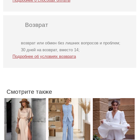
Подробнее о способах оплаты
Возврат
возврат или обмен без лишних вопросов и проблем;
Трендовое
Нарядный
Коктейльное
30 дней на возврат, вместо 14;
шелковое платье
голубой костюм
короткое платье-
Подробнее об условиях возврата
в бежевом цвете
двойка
шорты белого
цвета
Смотрите также