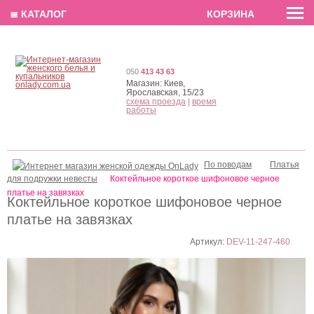
EN
РУС
UA
≣ КАТАЛОГ
КОРЗИНА
050
413 43 63
Магазин:
Киев,
Ярославская, 15/23
схема проезда
|
время
работы
По поводам
Платья
для подружки невесты
Коктейльное короткое шифоновое черное
платье на завязках
Коктейльное короткое шифоновое черное
платье на завязках
Артикул:
DEV-11-247-460