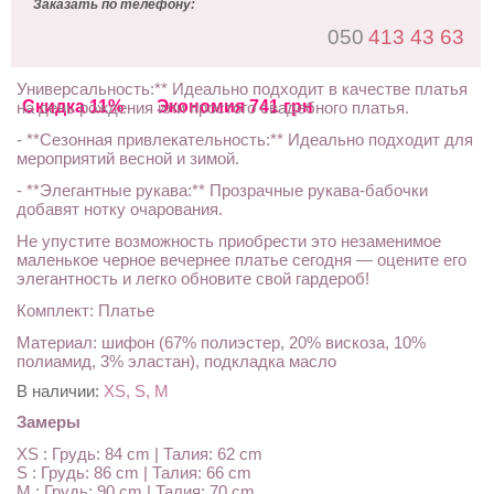
Заказать по телефону:
050
413 43 63
Универсальность:** Идеально подходит в качестве платья
Скидка 11%
Экономия 741 грн
на день рождения или простого свадебного платья.
- **Сезонная привлекательность:** Идеально подходит для
мероприятий весной и зимой.
- **Элегантные рукава:** Прозрачные рукава-бабочки
добавят нотку очарования.
Не упустите возможность приобрести это незаменимое
маленькое черное вечернее платье сегодня — оцените его
элегантность и легко обновите свой гардероб!
Комплект: Платье
Материал: шифон (67% полиэстер, 20% вискоза, 10%
полиамид, 3% эластан), подкладка масло
В наличии:
XS, S, M
Замеры
XS : Грудь: 84 cm | Талия: 62 cm
S : Грудь: 86 cm | Талия: 66 cm
M : Грудь: 90 cm | Талия: 70 cm