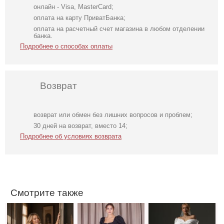
онлайн - Visa, MasterCard;
оплата на карту ПриватБанка;
оплата на расчетный счет магазина в любом отделении
банка.
Подробнее о способах оплаты
Возврат
возврат или обмен без лишних вопросов и проблем;
Вечернее платье
Элегантное
Длинное
30 дней на возврат, вместо 14;
молочного цвета
длинное черное
свадебное белое
Подробнее об условиях возврата
с накидкой
платье с
платье с
рукавами
отрытыми
фонариками
плечами
Смотрите также