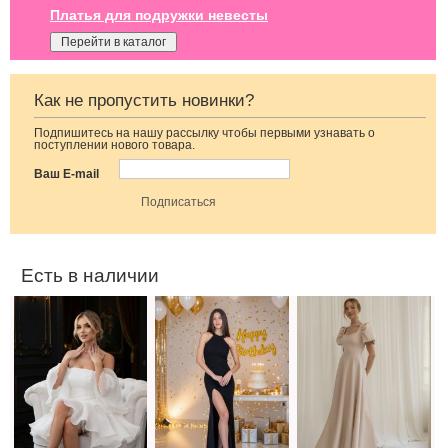
Платья для подружки невесты
Перейти в каталог
Как не пропустить новинки?
Подпишитесь на нашу рассылку чтобы первыми узнавать о
Фатиновое
Облегающее
Светлое бежевое
поступлении нового товара.
короткое белое
вечернее платье
платье на
платье с
черного цвета с
короткий рукав
Ваш E-mail
открытыми
открытой спиной
плечами
Есть в наличии