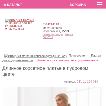
EN
РУС
UA
≣ КАТАЛОГ
КОРЗИНА
050
413 43 63
Магазин:
Киев,
Ярославская, 15/23
схема проезда
|
время
работы
По поводам
Платья
для подружки невесты
Длинное корсетное платье в пудровом цвете
Длинное корсетное платье в пудровом
цвете
Артикул:
DEV-11-269-084