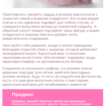
Приготовьтесь покорять сердца в розовом макси-платье с
открытой спиной и вырезом «сердечко»! Это потрясающее
платье в пол идеально подойдет для любого случая, от
гламурного выпускного вечера до элегантной свадьбы. А-
образный силуэт изящно подчеркнет вашу фигуру, а вырез
«сердечко» и широкие бретели добавят нотку
романтического очарования.
Чувствуйте себя уверенно, входя в любое помещение,
благодаря открытой спине с вырезом, который добавляет
неожиданный акцент. Корсетный верх со вшитыми
чашечками на косточках обеспечивает поддержку груди,
гарантируя комфорт на протяжении всего вечера.
Созданное из роскошного шифона, это розовое платье
идеально подходит для летних дней или прохладных
осенних вечеров. Будь то гость на свадьбе или фотосессия,
пусть это красивое выпускное платье станет вашим
идеальным выбором для незабываемых моментов!
Продано
Извините, данный товар был полностью распродан.
Пожалуйста, посмотрите другие товары этой категории: