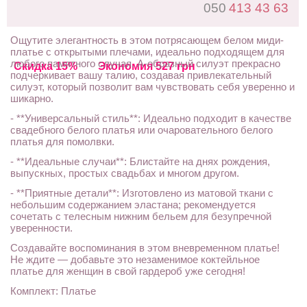
050
413 43 63
Ощутите элегантность в этом потрясающем белом миди-
платье с открытыми плечами, идеально подходящем для
любого памятного случая. А-образный силуэт прекрасно
Скидка 15%
Экономия 527 грн
подчеркивает вашу талию, создавая привлекательный
силуэт, который позволит вам чувствовать себя уверенно и
шикарно.
- **Универсальный стиль**: Идеально подходит в качестве
свадебного белого платья или очаровательного белого
платья для помолвки.
- **Идеальные случаи**: Блистайте на днях рождения,
выпускных, простых свадьбах и многом другом.
- **Приятные детали**: Изготовлено из матовой ткани с
небольшим содержанием эластана; рекомендуется
сочетать с телесным нижним бельем для безупречной
уверенности.
Создавайте воспоминания в этом вневременном платье!
Не ждите — добавьте это незаменимое коктейльное
платье для женщин в свой гардероб уже сегодня!
Комплект: Платье