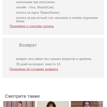
наличными при получении;
онлайн - Visa, MasterCard;
оплата на карту ПриватБанка;
оплата на расчетный счет магазина в любом отделении
банка.
Подробнее о способах оплаты
Возврат
возврат или обмен без лишних вопросов и проблем;
Атласное
Легкое
Футболка
30 дней на возврат, вместо 14;
длинное платье
шифоновое
однотонная
Подробнее об условиях возврата
на бретелях в
короткое платье
белого цвета на
белом цвете
с цветочным
работу
принтом
Смотрите также