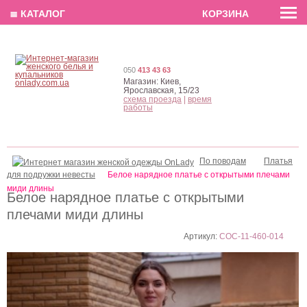
EN
РУС
UA
≣ КАТАЛОГ
КОРЗИНА
050
413 43 63
Магазин:
Киев,
Ярославская, 15/23
схема проезда
|
время
работы
По поводам
Платья
для подружки невесты
Белое нарядное платье с открытыми плечами
миди длины
Белое нарядное платье с открытыми
плечами миди длины
Артикул:
COC-11-460-014