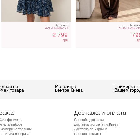
Артикул:
Артику
AVL-11-446-471
STK-11-436-3
2 799
79
грн
г
0 дней на
Магазин в
Примерка в
бмен товара
центре Киева
Вашем горо
Заказ
Доставка и оплата
Как оформить
Способы доставки
Услуга выбора
Доставка и оплата по Киеву
Размерные таблицы
Доставка по Украине
Политика возврата
Способы оплаты