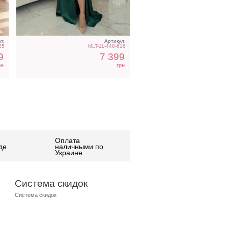
л:
Артикул:
25
MLT-11-448-616
9
7 399
рн
грн
Оплата
де
наличными по
Украине
Система скидок
Система скидок