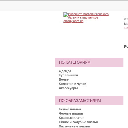
05
Ма
сх
К
ПО КАТЕГОРИЯМ
Одежда
Купальники
Белье
Колготки и чулки
Аксессуары
ПО ОБРАЗАМ/СТИЛЯМ
Белые платья
Черные платья
Красные платья
Синие и голубые платья
Пастельные платья