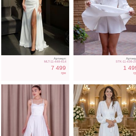
Атласное длинное платье
Длинное белое вечерне
на бретелях в белом цвете
платье на запах для
невесты
Артикул:
Артику
MLT-11-448-614
STK-11-436-2
7 499
1 49
грн
г