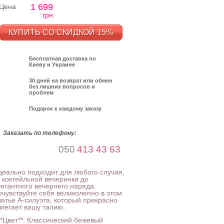
1 699
Цена
грн
КУПИТЬ СО СКИДКОЙ 15%
Бесплатная доставка по
Киеву и Украине
30 дней на возврат или обмен
без лишних вопросов и
проблем
Подарок к каждому заказу
Заказать по телефону:
050
413 43 63
деально подходит для любого случая,
т коктейльной вечеринки до
легантного вечернего наряда.
очувствуйте себя великолепно в этом
латье А-силуэта, который прекрасно
блегает вашу талию.
**Цвет**: Классический бежевый