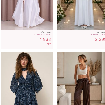
Легкое шифоновое
Классические
короткое платье с
шоколадные шелковы
цветочным принтом
летние женские брюки
Артикул:
Артику
VIN-11-338-066
FFY-11-425-4
4 938
2 29
грн
г