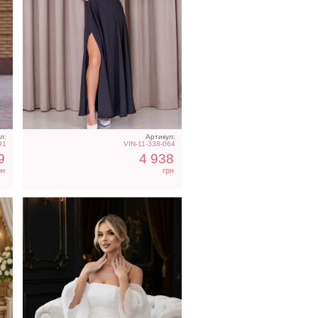
е
Фатиновое короткое белое
платье с открытыми
плечами
л:
Артикул:
91
VIN-11-338-064
9
4 938
рн
грн