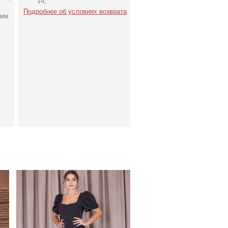
14;
Подробнее об условиях возврата
нии
Элегантное длинное
черное платье с рукавами
фонариками