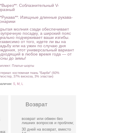
**Вырез**: Соблазнительный V-
бразный
**Рукава**: Изящные длинные рукава-
онарики
крытая молния сзади обеспечивает
езупречную посадку, а широкий пояс
деально подчеркивает ваши изгибы.
зависимо от того, идете ли вы на
вадьбу или на ужин по случаю дня
ождения, этот универсальный вариант
одходящий в любое время года — от
есны до зимы!
мплект: Платье-шорты
териал: костюмная ткань "Барби" (60%
лиэстер, 37% вискоза, 3% эластан)
наличии:
S, M, L
Возврат
;
возврат или обмен без
лишних вопросов и проблем;
30 дней на возврат, вместо
нка;