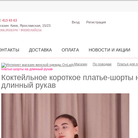
0
413 43 63
Вход
Регистрация
газин:
Киев, Ярославская, 15/23
ема проезда
|
время работы
ОНТАКТЫ
ДОСТАВКА
ОПЛАТА
НОВОСТИ И АКЦИИ
Магазин
По поводам
Платья для 
платье-шорты на длинный рукав
Коктейльное короткое платье-шорты 
длинный рукав