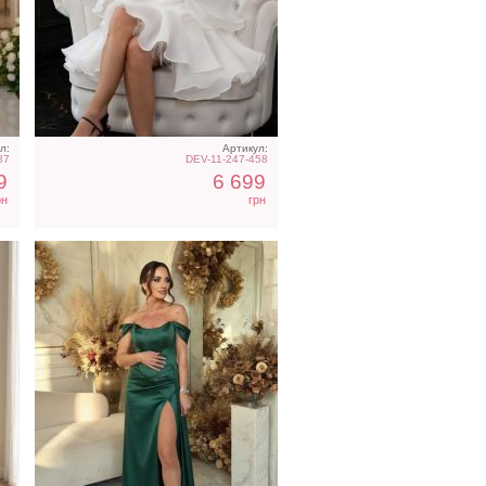
Вечернее нарядное
е
корсетное платье зеленого
цвета
л:
Артикул:
87
DEV-11-247-458
9
6 699
рн
грн