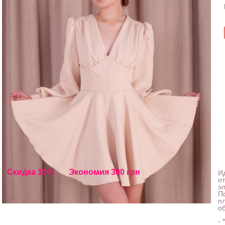
Скидка 15%
Экономия 300 грн
И
о
э
П
п
о
- 