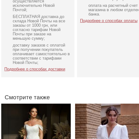
осуществляется
исключительно Новой
оплата на расчетный счет
Почтой;
магазина в любом отделе
банка.
БЕСПЛАТНАЯ доставка до
Подробнее о способах оплаты
склада Новой Почты на все
заказы от 1000 грн, или
согласно тарифам Новой
Почты при заказе на
меньшую сумму;
доставку заказов с оплатой
Вечернее нарядное
Коктейльное короткое
при получении покупатель
корсетное платье белого
платье-шорты белого
оплачивает самостоятельно в
соответствии с тарифами
цвета
цвета
Новой Почты;
Подробнее о способах доставки
Смотрите также