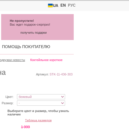
EN
РУС
UA
Не пропустите!
Вас ждет подарок-сюрприз!
получить подарки
ПОМОЩЬ ПОКУПАТЕЛЮ
подружки невесты
Коктейльное короткое
на
Артикул:
STK-11-436-303
Цвет:
Размер:
Выберите цвет и размер, чтобы узнать
наличие
Таблица размеров
1 999