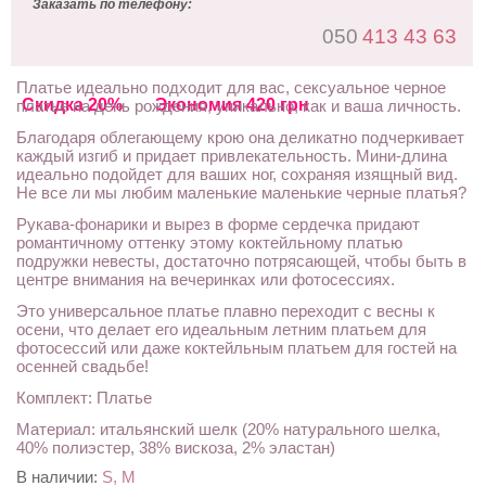
Заказать по телефону:
050
413 43 63
Платье идеально подходит для вас, сексуальное черное
Скидка 20%
Экономия 420 грн
платье на день рождения, уникально, как и ваша личность.
Благодаря облегающему крою она деликатно подчеркивает
каждый изгиб и придает привлекательность. Мини-длина
идеально подойдет для ваших ног, сохраняя изящный вид.
Не все ли мы любим маленькие маленькие черные платья?
Рукава-фонарики и вырез в форме сердечка придают
романтичному оттенку этому коктейльному платью
подружки невесты, достаточно потрясающей, чтобы быть в
центре внимания на вечеринках или фотосессиях.
Это универсальное платье плавно переходит с весны к
осени, что делает его идеальным летним платьем для
фотосессий или даже коктейльным платьем для гостей на
осенней свадьбе!
Комплект: Платье
Материал: итальянский шелк (20% натурального шелка,
40% полиэстер, 38% вискоза, 2% эластан)
В наличии:
S, M