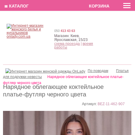
EN
РУС
UA
≣ КАТАЛОГ
КОРЗИНА
050
413 43 63
Магазин:
Киев,
Ярославская, 15/23
схема проезда
|
время
работы
По поводам
Платья
для подружки невесты
Нарядное облегающее коктейльное платье-
футляр черного цвета
Нарядное облегающее коктейльное
платье-футляр черного цвета
Артикул:
BEZ-11-462-907