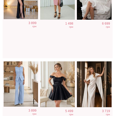
Нарядный
Короткое черное
Вечернее платье
3 899
1 498
6 699
голубой костюм
нарядное
молочного цвета
грн
грн
грн
двойка
короткое платье
с накидкой
на выпускной
3 899
5 499
3 719
грн
грн
грн