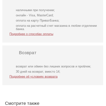
наличными при получении;
онлайн - Visa, MasterCard;
оплата на карту ПриватБанка;
оплата на расчетный счет магазина в любом отделении
банка.
Подробнее о способах оплаты
Возврат
возврат или обмен без лишних вопросов и проблем;
Голубое
Свадебное белое
Трендовое
30 дней на возврат, вместо 14;
нарядное
длинное
шелковое платье
Подробнее об условиях возврата
облегающее
атласное платье
в бежевом цвете
платье в пол
в пол c рукавами
Смотрите также