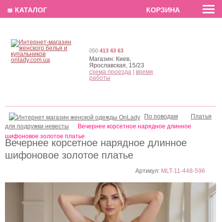
EN
РУС
UA
≣ КАТАЛОГ
КОРЗИНА
050
413 43 63
Магазин:
Киев,
Ярославская, 15/23
схема проезда
|
время
работы
По поводам
Платья
для подружки невесты
Вечернее корсетное нарядное длинное
шифоновое золотое платье
Вечернее корсетное нарядное длинное
шифоновое золотое платье
Артикул:
MLT-11-448-596