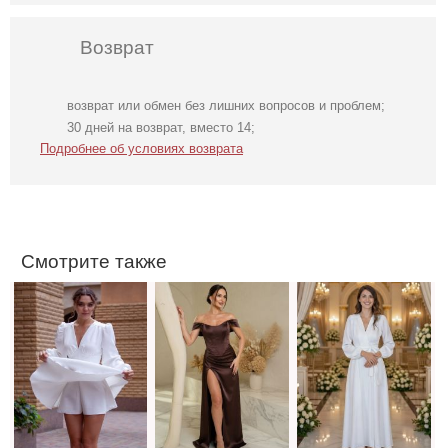
Возврат
возврат или обмен без лишних вопросов и проблем;
Коктейльное
Вечернее
Длинное белое
30 дней на возврат, вместо 14;
короткое платье-
нарядное
вечернее платье
Подробнее об условиях возврата
шорты белого
корсетное платье
на запах для
цвета
коричневого
невесты
цвета
Смотрите также