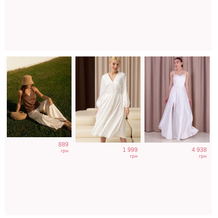
с V-вырезом
рукавом, на
белом цвете
резинке
889
1 999
4 938
грн
грн
грн