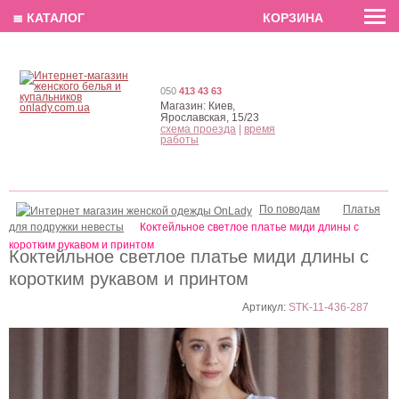
EN
РУС
UA
≣ КАТАЛОГ
КОРЗИНА
050
413 43 63
Магазин:
Киев,
Ярославская, 15/23
схема проезда
|
время
работы
По поводам
Платья
для подружки невесты
Коктейльное светлое платье миди длины с
коротким рукавом и принтом
Коктейльное светлое платье миди длины с
коротким рукавом и принтом
Артикул:
STK-11-436-287