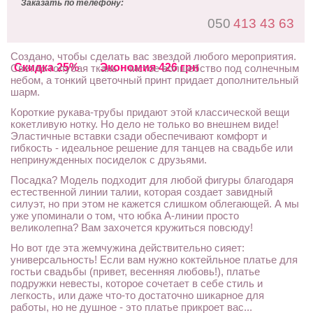
Заказать по телефону:
050
413 43 63
Создано, чтобы сделать вас звездой любого мероприятия.
Скидка 25%
Экономия 426 грн
Светло-голубая ткань - чистое волшебство под солнечным
небом, а тонкий цветочный принт придает дополнительный
шарм.
Короткие рукава-трубы придают этой классической вещи
кокетливую нотку. Но дело не только во внешнем виде!
Эластичные вставки сзади обеспечивают комфорт и
гибкость - идеальное решение для танцев на свадьбе или
непринужденных посиделок с друзьями.
Посадка? Модель подходит для любой фигуры благодаря
естественной линии талии, которая создает завидный
силуэт, но при этом не кажется слишком облегающей. А мы
уже упоминали о том, что юбка А-линии просто
великолепна? Вам захочется кружиться повсюду!
Но вот где эта жемчужина действительно сияет:
универсальность! Если вам нужно коктейльное платье для
гостьи свадьбы (привет, весенняя любовь!), платье
подружки невесты, которое сочетает в себе стиль и
легкость, или даже что-то достаточно шикарное для
работы, но не душное - это платье прикроет вас...