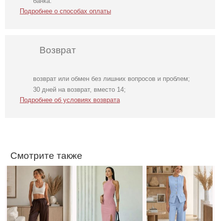
банка.
Подробнее о способах оплаты
Возврат
возврат или обмен без лишних вопросов и проблем;
Классические
Розовое платье
Нарядный
30 дней на возврат, вместо 14;
шоколадные
футляр с
голубой костюм
Подробнее об условиях возврата
шелковые
разрезом на ноге
двойка
летние женские
брюки
Смотрите также