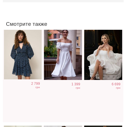
принтом
плечами
Смотрите также
Голубое
Коктейльное
Длинное
2 799
1 399
6 699
нарядное
короткое платье-
свадебное белое
грн
грн
грн
облегающее
шорты
платье с
платье в пол
шоколадного
отрытыми
цвета
плечами