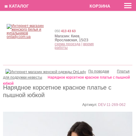
EN
РУС
UA
≣ КАТАЛОГ
КОРЗИНА
050
413 43 63
Магазин:
Киев,
Ярославская, 15/23
схема проезда
|
время
работы
По поводам
Платья
для подружки невесты
Нарядное корсетное красное платье с пышной
юбкой
Нарядное корсетное красное платье с
пышной юбкой
Артикул:
DEV-11-269-062