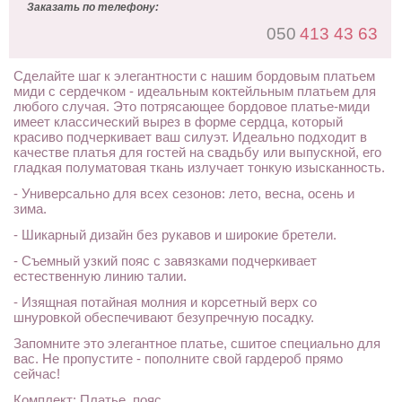
Заказать по телефону:
050
413 43 63
Сделайте шаг к элегантности с нашим бордовым платьем
миди с сердечком - идеальным коктейльным платьем для
любого случая. Это потрясающее бордовое платье-миди
имеет классический вырез в форме сердца, который
красиво подчеркивает ваш силуэт. Идеально подходит в
качестве платья для гостей на свадьбу или выпускной, его
гладкая полуматовая ткань излучает тонкую изысканность.
- Универсально для всех сезонов: лето, весна, осень и
зима.
- Шикарный дизайн без рукавов и широкие бретели.
- Съемный узкий пояс с завязками подчеркивает
естественную линию талии.
- Изящная потайная молния и корсетный верх со
шнуровкой обеспечивают безупречную посадку.
Запомните это элегантное платье, сшитое специально для
вас. Не пропустите - пополните свой гардероб прямо
сейчас!
Комплект: Платье, пояс