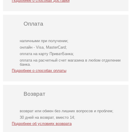
Подробнее о способах доставки
Оплата
наличными при получении;
онлайн - Visa, MasterCard;
оплата на карту ПриватБанка;
оплата на расчетный счет магазина в любом отделении
банка.
Подробнее о способах оплаты
Возврат
возврат или обмен без лишних вопросов и проблем;
Легкое
Коктейльное
Фатиновое
30 дней на возврат, вместо 14;
шифоновое
классическое
короткое белое
Подробнее об условиях возврата
короткое платье
белое платье
платье с
с цветочным
миди длины
открытыми