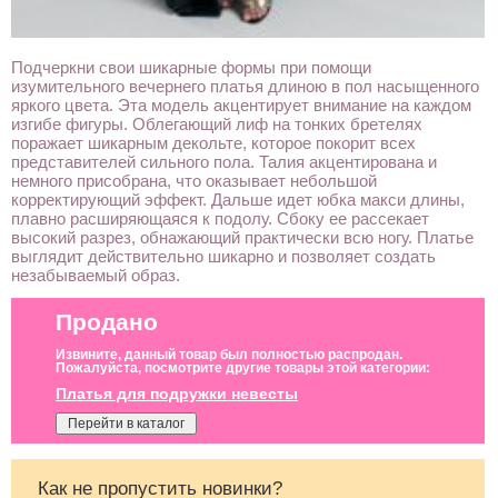
Подчеркни свои шикарные формы при помощи
изумительного вечернего платья длиною в пол насыщенного
яркого цвета. Эта модель акцентирует внимание на каждом
изгибе фигуры. Облегающий лиф на тонких бретелях
поражает шикарным декольте, которое покорит всех
представителей сильного пола. Талия акцентирована и
немного присобрана, что оказывает небольшой
корректирующий эффект. Дальше идет юбка макси длины,
плавно расширяющаяся к подолу. Сбоку ее рассекает
высокий разрез, обнажающий практически всю ногу. Платье
выглядит действительно шикарно и позволяет создать
незабываемый образ.
Продано
Извините, данный товар был полностью распродан.
Пожалуйста, посмотрите другие товары этой категории:
Платья для подружки невесты
Перейти в каталог
Как не пропустить новинки?