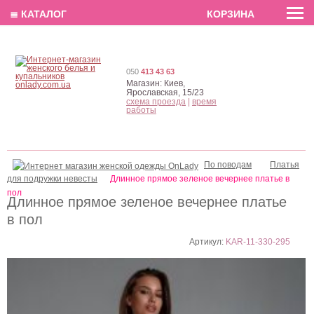
EN
РУС
UA
≣ КАТАЛОГ
КОРЗИНА
050
413 43 63
Магазин:
Киев,
Ярославская, 15/23
схема проезда
|
время
работы
По поводам
Платья
для подружки невесты
Длинное прямое зеленое вечернее платье в
пол
Длинное прямое зеленое вечернее платье
в пол
Артикул:
KAR-11-330-295