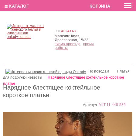
EN
РУС
UA
≣ КАТАЛОГ
КОРЗИНА
050
413 43 63
Магазин:
Киев,
Ярославская, 15/23
схема проезда
|
время
работы
По поводам
Платья
для подружки невесты
Нарядное блестящее коктейльное короткое
платье
Нарядное блестящее коктейльное
короткое платье
Артикул:
MLT-11-448-536