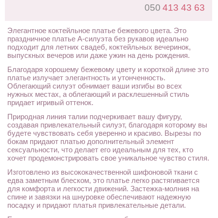
050
413 43 63
Элегантное коктейльное платье бежевого цвета. Это
праздничное платье А-силуэта без рукавов идеально
подходит для летних свадеб, коктейльных вечеринок,
выпускных вечеров или даже ужин на день рождения.
Благодаря хорошему бежевому цвету и короткой длине это
платье излучает элегантность и утонченность.
Облегающий силуэт обнимает ваши изгибы во всех
нужных местах, а облегающий и расклешенный стиль
придает игривый оттенок.
Природная линия талии подчеркивает вашу фигуру,
создавая привлекательный силуэт, благодаря которому вы
будете чувствовать себя уверенно и красиво. Вырезы по
бокам придают платью дополнительный элемент
сексуальности, что делает его идеальным для тех, кто
хочет продемонстрировать свое уникальное чувство стиля.
Изготовлено из высококачественной шифоновой ткани с
едва заметным блеском, это платье легко растягивается
для комфорта и легкости движений. Застежка-молния на
спине и завязки на шнуровке обеспечивают надежную
посадку и придают платья привлекательные детали.