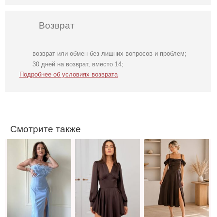
Возврат
возврат или обмен без лишних вопросов и проблем;
Голубое
Коктейльное
Коричневое
30 дней на возврат, вместо 14;
нарядное
короткое платье-
атласное платье
Подробнее об условиях возврата
облегающее
шорты
платье в пол
шоколадного
цвета
Смотрите также