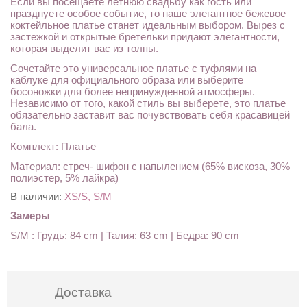
Если вы посещаете летнюю свадьбу как гость или
празднуете особое событие, то наше элегантное бежевое
коктейльное платье станет идеальным выбором. Вырез с
застежкой и открытые бретельки придают элегантности,
которая выделит вас из толпы.
Сочетайте это универсальное платье с туфлями на
каблуке для официального образа или выберите
босоножки для более непринужденной атмосферы.
Независимо от того, какой стиль вы выберете, это платье
обязательно заставит вас почувствовать себя красавицей
бала.
Комплект: Платье
Материал: стреч- шифон с напылением (65% вискоза, 30%
полиэстер, 5% лайкра)
В наличии:
XS/S, S/M
Замеры
S/M : Грудь: 84 cm | Талия: 63 cm | Бедра: 90 cm
Доставка