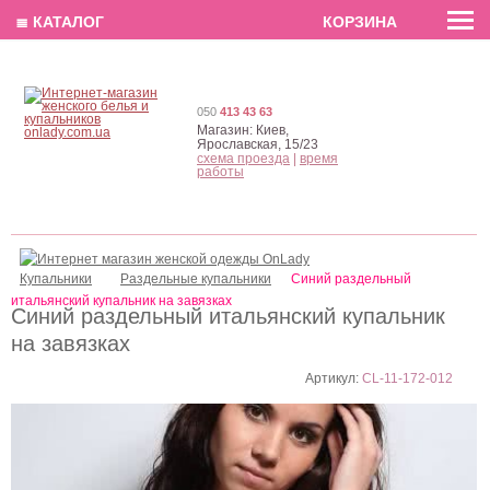
EN
РУС
UA
≣ КАТАЛОГ
КОРЗИНА
050
413 43 63
Магазин:
Киев,
Ярославская, 15/23
схема проезда
|
время
работы
Купальники
Раздельные купальники
Синий раздельный
итальянский купальник на завязках
Синий раздельный итальянский купальник
на завязках
Артикул:
CL-11-172-012