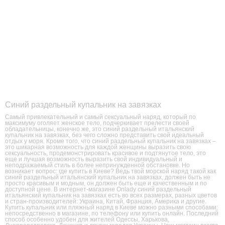
Синий раздельный купальник на завязках
Самый привлекательный и самый сексуальный наряд, который по
максимуму оголяет женское тело, подчеркивает прелести своей
обладательницы, конечно же, это синий раздельный итальянский
купальник на завязках, без чего сложно представить свой идеальный
отдых у моря. Кроме того, что синий раздельный купальник на завязках –
это шикарная возможность для каждой женщины выразить свою
сексуальность, продемонстрировать красивое и подтянутое тело, это
еще и лучшая возможность выразить свой индивидуальный и
неподражаемый стиль в более непринужденной обстановке. Но
возникает вопрос: где купить в Киеве? Ведь твой морской наряд такой как
синий раздельный итальянский купальник на завязках, должен быть не
просто красивым и модным, он должен быть еще и качественным и по
доступной цене. В интернет-магазине Onlady синий раздельный
итальянский купальник на завязках есть во всех размерах, разных цветов
и стран-производителей: Украина, Китай, Франция, Америка и другие.
Купить купальник или пляжный наряд в Киеве можно разными способами:
непосредственно в магазине, по телефону или купить онлайн. Последний
способ особенно удобен для жителей Одессы, Харькова,