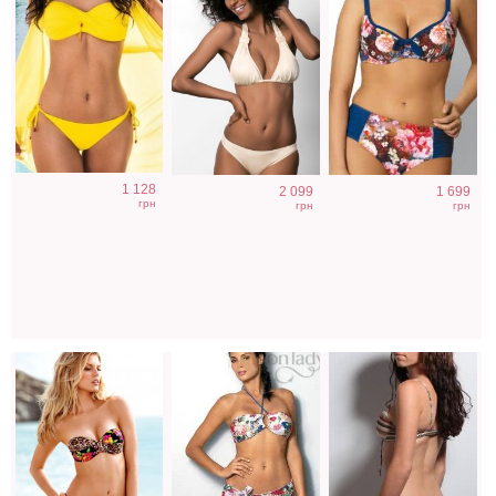
Раздельный
Белый купальник
Полосатый
1 128
2 099
1 699
купальник-бандо
бандо с
купальник с
грн
грн
грн
с леопардовыми
цветочным
чашечками
вставками
рисунком