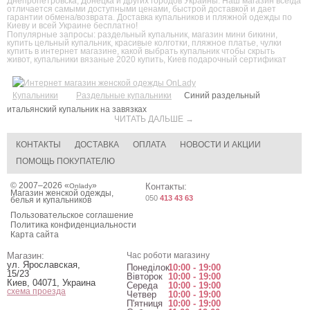
Днепропетровска, Донецка и других городов Украины. Наш магазин всегда
отличается самыми доступными ценами, быстрой доставкой и дает
гарантии обмена/возврата. Доставка купальников и пляжной одежды по
Киеву и всей Украине бесплатно!
Популярные запросы:
раздельный купальник
,
магазин мини бикини
,
купить цельный купальник
,
красивые колготки
,
пляжное платье
,
чулки
купить в интернет магазине
,
какой выбрать купальник чтобы скрыть
живот
,
купальники вязаные 2020 купить
,
Киев подарочный сертификат
Купальники
Раздельные купальники
Синий раздельный
итальянский купальник на завязках
ЧИТАТЬ ДАЛЬШЕ →
КОНТАКТЫ
ДОСТАВКА
ОПЛАТА
НОВОСТИ И АКЦИИ
ПОМОЩЬ ПОКУПАТЕЛЮ
© 2007–2026 «
»
Контакты:
Onlady
Магазин женской одежды,
050
413 43 63
белья и купальников
Пользовательское соглашение
Политика конфиденциальности
Карта сайта
Магазин:
Час роботи магазину
ул. Ярославская,
Понеділок
10:00 - 19:00
15/23
Вівторок
10:00 - 19:00
Киев
,
04071
,
Украина
Середа
10:00 - 19:00
схема проезда
Четвер
10:00 - 19:00
П'ятниця
10:00 - 19:00