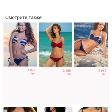
Смотрите также
Купальные
Купальник с
Большой
1 097
3 499
2 989
трусики бикини
формованной
купальник с
грн
грн
грн
на завязках
треугольной
цветочным
желтого цвета
чашкой
узором