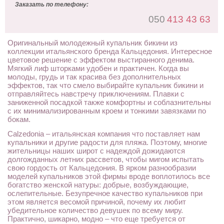
Заказать по телефону:
050
413 43 63
Оригинальный молодежный купальник бикини из
коллекции итальянского бренда Кальцедония. Интересное
цветовое решение с эффектом выстиранного денима.
Мягкий лиф шторками удобен и практичен. Когда вы
молоды, грудь и так красива без дополнительных
эффектов, так что смело выбирайте купальник бикини и
отправляйтесь навстречу приключениям. Плавки с
заниженной посадкой также комфортны и соблазнительны
с их минимализированным кроем и тонкими завязками по
бокам.
Calzedonia – итальянская компания что поставляет нам
купальники и другие радости для пляжа. Поэтому, многие
жительницы наших широт с надеждой дожидаются
долгожданных летних рассветов, чтобы мигом испытать
свою гордость от Кальцедония. В ярком разнообразии
моделей купальников этой фирмы вроде воплотилось все
богатство женской натуры: добрые, возбуждающие,
ослепительные. Безупречное качество купальников при
этом является весомой причиной, почему их любит
убедительное количество девушек по всему миру.
Практично, шикарно, модно – что еще требуется от