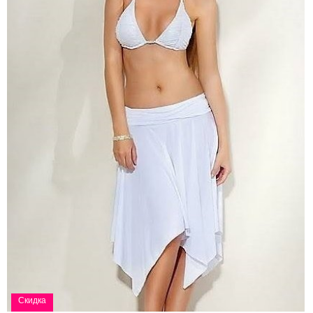
Красивый
Раздельный
Синий купальник
раздельний
купальник-бандо
с чашкой "бандо"
полосатый
цвета бордо
купальник
Скидка