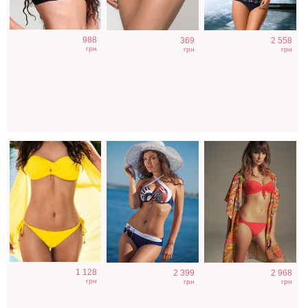
Купальные
Раздельный
Кораловый
988
369
2 558
трусики бикини
купальник с
купальник
грн
грн
грн
на завязках
плотной чашкой
Magistral на
желтого цвета
"султан"
завязках с
уплотненной
чашкой
Синий купальник
Полосатый
Раздельный
1 128
2 399
2 968
с чашкой "бандо"
купальник с
яркий купальник
грн
грн
грн
чашечками
с треугольной
чашкой