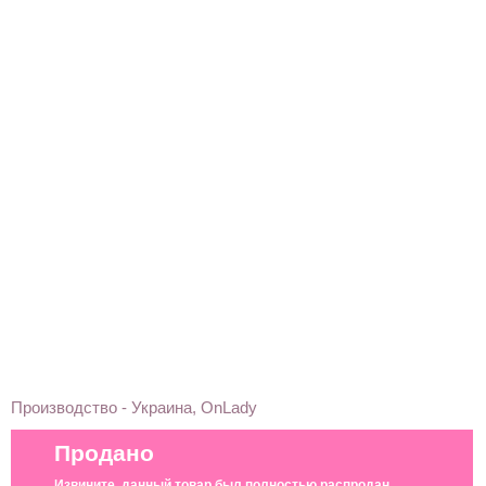
Производство - Украина, OnLady
Продано
Извините, данный товар был полностью распродан.