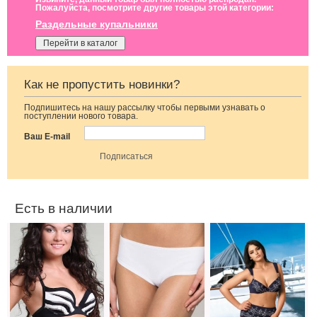
Пожалуйста, посмотрите другие товары этой категории:
Раздельные купальники
Перейти в каталог
Как не пропустить новинки?
Подпишитесь на нашу рассылку чтобы первыми узнавать о
Раздельный
Купальные
Купальник под
поступлении нового товара.
полосатый
плавки-шортики
большую грудь с
купальник пуш
белого цвета
узором
Ваш E-mail
ап
Есть в наличии