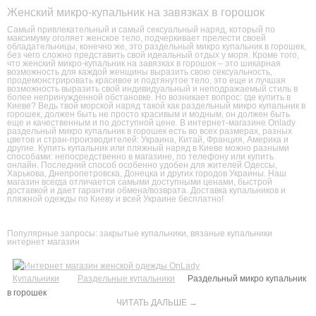
Женский микро-купальник на завязках в горошок
Самый привлекательный и самый сексуальный наряд, который по
максимуму оголяет женское тело, подчеркивает прелести своей
обладательницы, конечно же, это раздельный микро купальник в горошек,
без чего сложно представить свой идеальный отдых у моря. Кроме того,
что женский микро-купальник на завязках в горошок – это шикарная
возможность для каждой женщины выразить свою сексуальность,
продемонстрировать красивое и подтянутое тело, это еще и лучшая
возможность выразить свой индивидуальный и неподражаемый стиль в
более непринужденной обстановке. Но возникает вопрос: где купить в
Киеве? Ведь твой морской наряд такой как раздельный микро купальник в
горошек, должен быть не просто красивым и модным, он должен быть
еще и качественным и по доступной цене. В интернет-магазине Onlady
раздельный микро купальник в горошек есть во всех размерах, разных
цветов и стран-производителей: Украина, Китай, Франция, Америка и
другие. Купить купальник или пляжный наряд в Киеве можно разными
способами: непосредственно в магазине, по телефону или купить
онлайн. Последний способ особенно удобен для жителей Одессы,
Харькова, Днепропетровска, Донецка и других городов Украины. Наш
магазин всегда отличается самыми доступными ценами, быстрой
доставкой и дает гарантии обмена/возврата. Доставка купальников и
пляжной одежды по Киеву и всей Украине бесплатно!
Популярные запросы:
закрытые купальники
,
вязаные купальники
интернет магазин
Купальники
Раздельные купальники
Раздельный микро купальник
в горошек
ЧИТАТЬ ДАЛЬШЕ →