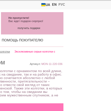
EN
РУС
UA
Не пропустите!
Вас ждет подарок-сюрприз!
получить подарки
ПОМОЩЬ ПОКУПАТЕЛЮ
колготки
Эксклюзивные серые колготки с
ом
Артикул:
MON-11-220-036
колготки с орнаментом по всей длине,
 на свидание, так и на работу в офис.
но сочетается абсолютно с любой
твенности, притягательности –
 отвести свой взгляд от таких
енской. Также эти колготки, в которых
 о том, чтобы на свидании вы
оим мужественным спутником, а не