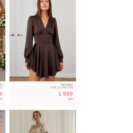
ое
Светлое бежевое платье
ны
на короткий рукав
л:
Артикул:
87
STK-11-436-289
9
1 999
рн
грн