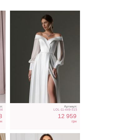
е
Коктейльное короткое
платье-шорты
шоколадного цвета
л:
Артикул:
64
LOL-11-449-515
8
12 959
рн
грн