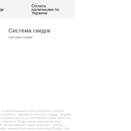
Оплата
де
наличными по
Украине
Система скидок
Система скидок
- а эксклюзивные серые колготки с узором
ще и помогут завоевать мужское сердце, придают
но решили купить эксклюзивные серые колготки
с узором на 50 ден представлены во всех
ть эксклюзивные серые колготки с узором
 ждет именно в интернет-магазине Onlady. При