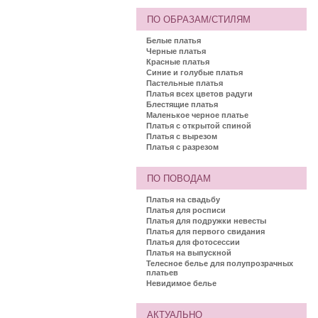
ПО ОБРАЗАМ/СТИЛЯМ
Белые платья
Черные платья
Красные платья
Синие и голубые платья
Пастельные платья
Платья всех цветов радуги
Блестящие платья
Маленькое черное платье
Платья с открытой спиной
Платья с вырезом
Платья с разрезом
ПО ПОВОДАМ
Платья на свадьбу
Платья для росписи
Платья для подружки невесты
Платья для первого свидания
Платья для фотосессии
Платья на выпускной
Телесное белье для полупрозрачных
платьев
Невидимое белье
АКТУАЛЬНО