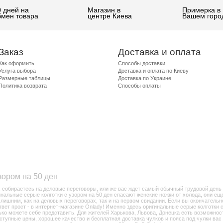
0 дней на
Магазин в
Примерка в
бмен товара
центре Киева
Вашем горо
Заказ
Доставка и оплата
Как оформить
Способы доставки
Услуга выбора
Доставка и оплата по Киеву
Размерные таблицы
Доставка по Украине
Политика возврата
Способы оплаты
зором на 50 ден
 собираетесь на деловые переговоры, или же вас ждет самый обычный трудовой день 
гинальные серые колготки с узором на 50 ден спасают женские ножки от холода, они е
 лишним, как на деловых переговорах, так и на первом свидании. Если вы окончатель
ответ прост - в интернет-магазине Onlady! Именно здесь оригинальные серые колготки 
ько можете себе представить. Для жителей Харькова, Львова, Донецка есть возможнос
оступные цены, хорошее качество и бесплатная доставка чулков и пояса под чулки вас