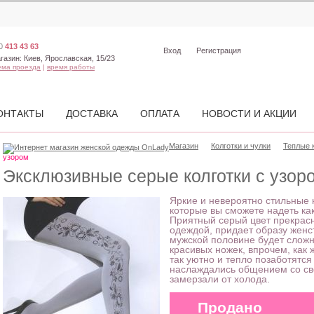
0
413 43 63
Вход
Регистрация
газин:
Киев, Ярославская, 15/23
ема проезда
|
время работы
ОНТАКТЫ
ДОСТАВКА
ОПЛАТА
НОВОСТИ И АКЦИИ
Магазин
Колготки и чулки
Теплые 
узором
Эксклюзивные серые колготки с узор
Яркие и невероятно стильные 
которые вы сможете надеть как
Приятный серый цвет прекрас
одеждой, придает образу женс
мужской половине будет сложно
красивых ножек, впрочем, как ж
так уютно и тепло позаботятся
наслаждались общением со св
замерзали от холода.
Продано