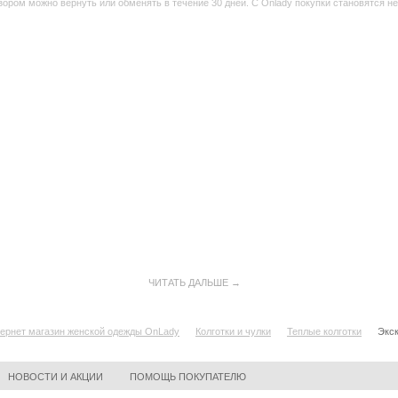
ором можно вернуть или обменять в течение 30 дней. С Onlady покупки становятся не
ЧИТАТЬ ДАЛЬШЕ →
ернет магазин женской одежды OnLady
Колготки и чулки
Теплые колготки
Экск
НОВОСТИ И АКЦИИ
ПОМОЩЬ ПОКУПАТЕЛЮ