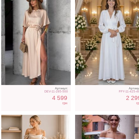
Светлое атласное платье
Коктейльное классическ
белое платье миди дли
Артикул:
Артику
DEV-11-285-500
FFY-11-425-4
4 599
2 29
грн
г