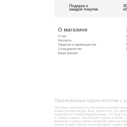
Подарок к
3
каждой покупке
о
О магазине
О нас
Контакты
Гарантии и преимущества
Сотрудничество
Ваше мнение
Оригинальные серые колготки с у
Не важно, намечается у вас романтический ужин,
нужны всегда и везде. Ведь, кроме того, что ори
уверенности своей обладательнице, что будет не
с узором и ищите, где их можно купить в Киеве, 
размерах и самых разных моделей, какие вы тол
купить онлайн. Всегда очень выгодные скидки, д