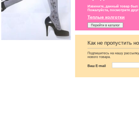
Извините, данный товар был
Пожалуйста, посмотрите друг
Теплые колготки
Перейти в каталог
Как не пропустить н
Подпишитесь на нашу рассылку
нового товара.
Ваш E-mail
Вечернее нарядное
Элегантное длинное
корсетное платье зеленого
черное платье с рукава
цвета
фонариками