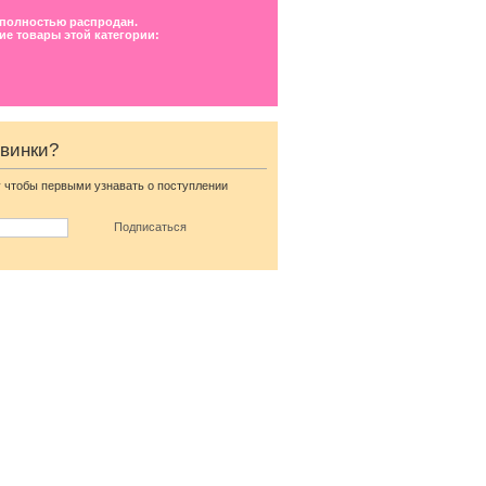
 полностью распродан.
ие товары этой категории:
овинки?
 чтобы первыми узнавать о поступлении
Свадебное длинное
ми
атласное платье с
корсетом и рукавом