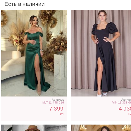
Есть в наличии
Трендовое шелковое
Длинное белое вечерне
платье в бежевом цвете
платье на запах для
невесты
Артикул:
Артику
MLT-11-448-616
VIN-11-338-0
7 399
4 93
грн
г