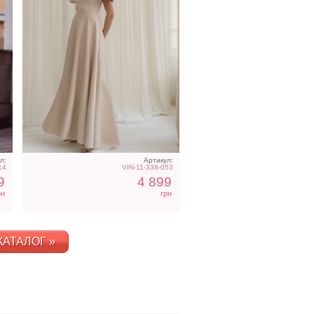
л:
Артикул:
14
VIN-11-338-053
9
4 899
рн
грн
КАТАЛОГ »