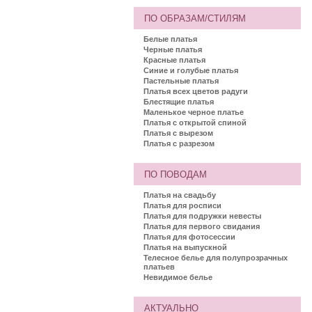
ПО ОБРАЗАМ/СТИЛЯМ
Белые платья
Черные платья
Красные платья
Синие и голубые платья
Пастельные платья
Платья всех цветов радуги
Блестящие платья
Маленькое черное платье
Платья с открытой спиной
Платья с вырезом
Платья с разрезом
ПО ПОВОДАМ
Платья на свадьбу
Платья для росписи
Платья для подружки невесты
Платья для первого свидания
Платья для фотосессии
Платья на выпускной
Телесное белье для полупрозрачных
платьев
Невидимое белье
АКТУАЛЬНО