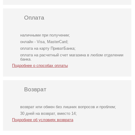
Оплата
наличными при получении;
онлайн - Visa, MasterCard;
оплата на карту ПриватБанка;
оплата на расчетный счет магазина в любом отделении
банка.
Подробнее о способах оплаты
Возврат
возврат или обмен без лишних вопросов и проблем;
Черый халат для
Белый халат для
Черный халат с
30 дней на возврат, вместо 14;
невесты,
фотосесии
перьями на
Подробнее об условиях возврата
будуарное
рукавах -
черное платье
идеально для
фотосесий