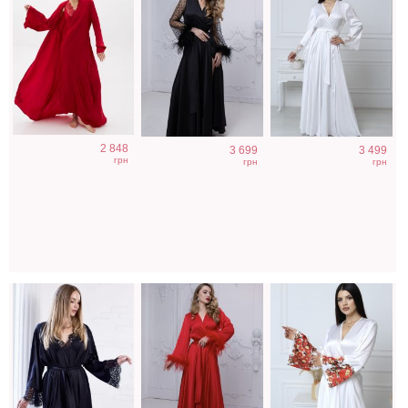
Черный короткий
Красный халат с
Белый халат c
2 848
3 699
3 499
халат для
перьями на
принтом -
грн
грн
грн
девушки
рукавах -
вышитыми
идеально для
рукавами
фотосесии