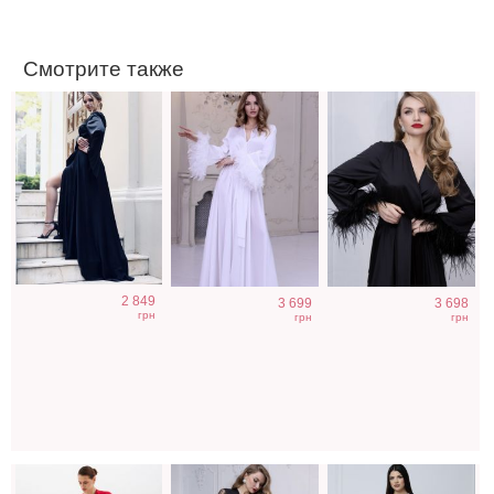
Смотрите также
Красный халат
Черный халат с
Белый халат для
2 849
3 699
3 698
для невесты,
перьями на
невесты
грн
грн
грн
будуарное
рукавах -
красное платье
идеально для
фотосесии