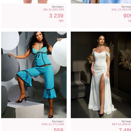
Артикул:
Артику
MA-11-045-345
XAL-11-463-0
3 239
90
грн
г
Фатиновое короткое белое
Атласное длинное плат
платье с открытыми
на бретелях в белом цве
плечами
Артикул:
Артику
ANA-11-171-048
MLT-11-448-6
558
7 49