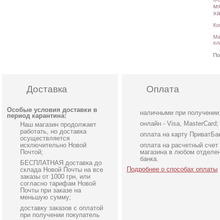
м
х
Ко
Ма
ел
По
Доставка
Оплата
Особые условия доставки в
наличными при получении
период карантина:
онлайн - Visa, MasterCard;
Наш магазин продолжает
работать, но доставка
оплата на карту ПриватБа
осуществляется
исключительно Новой
оплата на расчетный счет
Почтой;
магазина в любом отделе
банка.
БЕСПЛАТНАЯ доставка до
Подробнее о способах оплаты
склада Новой Почты на все
заказы от 1000 грн, или
согласно тарифам Новой
Почты при заказе на
меньшую сумму;
доставку заказов с оплатой
Ночная сорочка
Синий домашний теплы
при получении покупатель