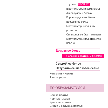
Трусики
НОВИНКИ
Бюстгальтеры и комплекты
Аксессуары к белью
Корректирующее белье
Бесшовное белье
Бюстгальтеры больших
размеров
Силиконовые бюстгальтеры
Бюстгальтеры под открытое
платье
Домашнее белье
Сорочки, халатики и пижамы
Свадебное белье
Натуральное шелковое белье
Колготки и чулки
Аксессуары
ПО ОБРАЗАМ/СТИЛЯМ
Белые платья
Черные платья
Красные платья
Синие и голубые платья