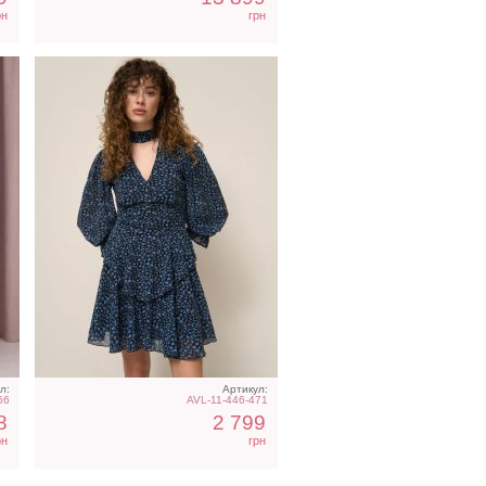
рн
грн
л:
Артикул:
66
AVL-11-446-471
8
2 799
рн
грн