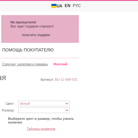
EN
РУС
UA
Не пропустите!
Вас ждет подарок-сюрприз!
получить подарки
ПОМОЩЬ ПОКУПАТЕЛЮ
Сорочки, халатики и пижамы
Женский
ая
Артикул:
BU-11-068-031
Цвет:
Размер:
Выберите цвет и размер, чтобы узнать
наличие
Таблица размеров