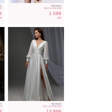
л:
Артикул:
02
BU-11-068-032
9
1 599
рн
грн
ье
Легкое шифоновое
те
короткое платье с
цветочным принтом
л:
Артикул:
14
LOL-11-449-520
9
13 899