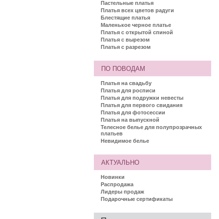
Пастельные платья
Платья всех цветов радуги
Блестящие платья
Маленькое черное платье
Платья с открытой спиной
Платья с вырезом
Платья с разрезом
ПО ПОВОДАМ
Платья на свадьбу
Платья для росписи
Платья для подружки невесты
Платья для первого свидания
Платья для фотосессии
Платья на выпускной
Телесное белье для полупрозрачных
платьев
Невидимое белье
АКТУАЛЬНО
Новинки
Распродажа
Лидеры продаж
Подарочные сертификаты