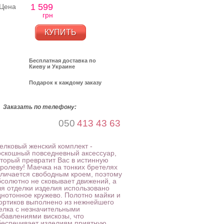
1 599
Цена
грн
КУПИТЬ
Бесплатная доставка по
Киеву и Украине
Подарок к каждому заказу
Заказать по телефону:
050
413 43 63
елковый женский комплект -
оскошный повседневный аксессуар,
оторый превратит Вас в истинную
оролеву! Маечка на тонких бретелях
тличается свободным кроем, поэтому
бсолютно не сковывает движений, а
ля отделки изделия использовано
днотонное кружево. Полотно майки и
ортиков выполнено из нежнейшего
елка с незначительными
обавлениями вискозы, что
беспечивает изделиям приятную