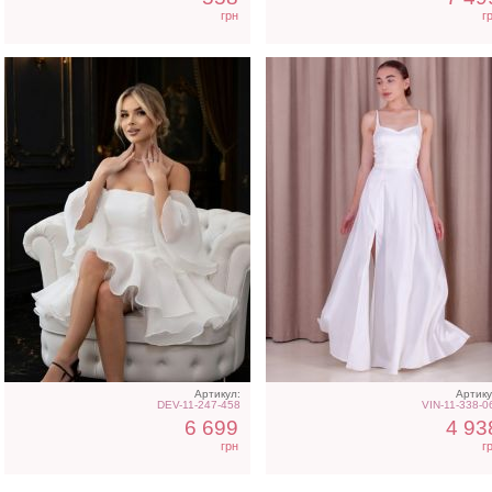
грн
г
Артикул:
Артику
DEV-11-247-458
VIN-11-338-0
6 699
4 93
грн
г