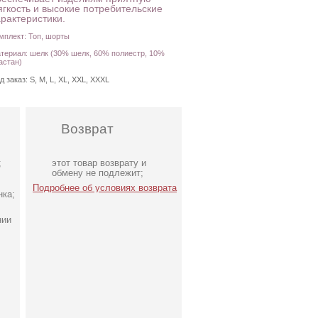
ягкость и высокие потребительские
арактеристики.
мплект: Топ, шорты
териал: шелк (30% шелк, 60% полиестр, 10%
астан)
д заказ:
S, M, L, XL, XXL, XXXL
Возврат
;
этот товар возврату и
обмену не подлежит;
Подробнее об условиях возврата
нка;
нии
й
Черный женский