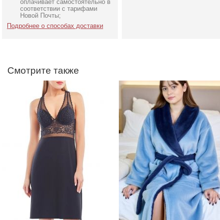
полуприталенного силуэта
халат под пояс
оплачивает самостоятельно в
соответствии с тарифами
Новой Почты;
Подробнее о способах доставки
Смотрите также
Милая, женственная
Вечернее нарядное
пижама
корсетное платье белог
цвета