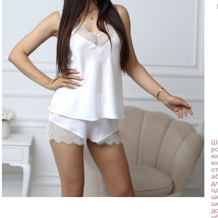
Ш
р
к
к
о
а
д
о
ш
ш
д
о