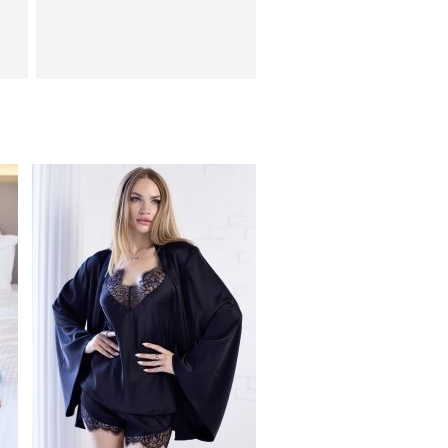
спальный комплект -
короткая пижама
Свадебное белое длинное
о
атласное платье в пол c
рукавами