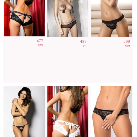
Оригинальные
Кружевные
Черные трусики-
477
489
599
открытые
белые
стринги с
грн
грн
грн
трусики-стринги
сексуальные
вырезом
c украшением
шортики