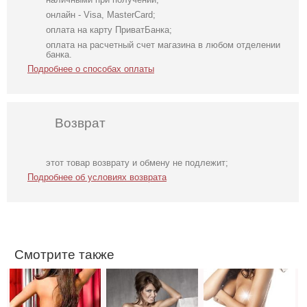
онлайн - Visa, MasterCard;
оплата на карту ПриватБанка;
оплата на расчетный счет магазина в любом отделении
банка.
Подробнее о способах оплаты
Возврат
Кружевные
Открытые
Красивые черные
этот товар возврату и обмену не подлежит;
черные
прозрачные
трусики-стринг
Подробнее об условиях возврата
сексуальные
трусики с
шортики
бантиком
Смотрите также