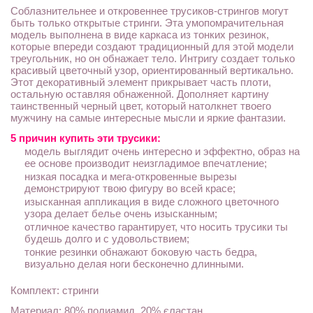
Соблазнительнее и откровеннее трусиков-стрингов могут
быть только открытые стринги. Эта умопомрачительная
модель выполнена в виде каркаса из тонких резинок,
которые впереди создают традиционный для этой модели
треугольник, но он обнажает тело. Интригу создает только
красивый цветочный узор, ориентированный вертикально.
Этот декоративный элемент прикрывает часть плоти,
остальную оставляя обнаженной. Дополняет картину
таинственный черный цвет, который натолкнет твоего
мужчину на самые интересные мысли и яркие фантазии.
5 причин купить эти трусики:
модель выглядит очень интересно и эффектно, образ на
ее основе производит неизгладимое впечатление;
низкая посадка и мега-откровенные вырезы
демонстрируют твою фигуру во всей красе;
изысканная аппликация в виде сложного цветочного
узора делает белье очень изысканным;
отличное качество гарантирует, что носить трусики ты
будешь долго и с удовольствием;
тонкие резинки обнажают боковую часть бедра,
визуально делая ноги бесконечно длинными.
Комплект: стринги
Материал: 80% полиамид, 20% єластан