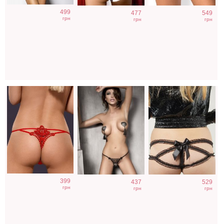
Красные стринги
Полупрозрачные
Женские
499
477
549
с узором
кружевные
эротические
грн
грн
грн
стринги
черные трусики
399
437
529
грн
грн
грн