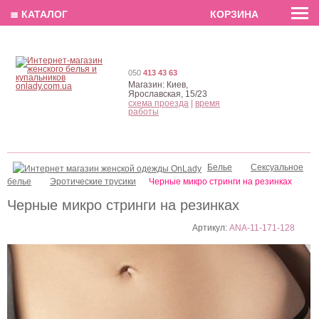
EN
РУС
UA
≣ КАТАЛОГ
КОРЗИНА
050
413 43 63
Магазин:
Киев,
Ярославская, 15/23
схема проезда
|
время
работы
Белье
Сексуальное
белье
Эротические трусики
Черные микро стринги на резинках
Черные микро стринги на резинках
Артикул:
ANA-11-171-128