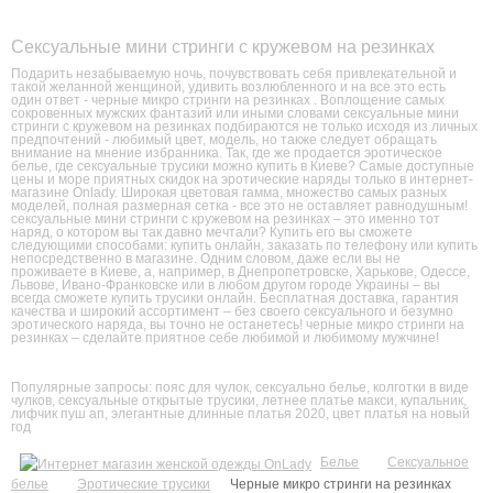
Сексуальные мини стринги с кружевом на резинках
Подарить незабываемую ночь, почувствовать себя привлекательной и
такой желанной женщиной, удивить возлюбленного и на все это есть
один ответ - черные микро стринги на резинках . Воплощение самых
сокровенных мужских фантазий или иными словами сексуальные мини
стринги с кружевом на резинках подбираются не только исходя из личных
предпочтений - любимый цвет, модель, но также следует обращать
внимание на мнение избранника. Так, где же продается эротическое
белье, где сексуальные трусики можно купить в Киеве? Самые доступные
цены и море приятных скидок на эротические наряды только в интернет-
магазине Onlady. Широкая цветовая гамма, множество самых разных
моделей, полная размерная сетка - все это не оставляет равнодушным!
сексуальные мини стринги с кружевом на резинках – это именно тот
наряд, о котором вы так давно мечтали? Купить его вы сможете
следующими способами: купить онлайн, заказать по телефону или купить
непосредственно в магазине. Одним словом, даже если вы не
проживаете в Киеве, а, например, в Днепропетровске, Харькове, Одессе,
Львове, Ивано-Франковске или в любом другом городе Украины – вы
всегда сможете купить трусики онлайн. Бесплатная доставка, гарантия
качества и широкий ассортимент – без своего сексуального и безумно
эротического наряда, вы точно не останетесь! черные микро стринги на
резинках – сделайте приятное себе любимой и любимому мужчине!
Популярные запросы:
пояс для чулок
,
сексуально белье
,
колготки в виде
чулков
,
сексуальные открытые трусики
,
летнее платье макси
,
купальник
,
лифчик пуш ап
,
элегантные длинные платья 2020
,
цвет платья на новый
год
Белье
Сексуальное
белье
Эротические трусики
Черные микро стринги на резинках