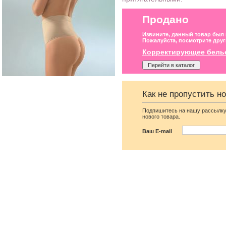
Продано
Извините, данный товар был
Пожалуйста, посмотрите друг
Корректирующее бель
Перейти в каталог
Как не пропустить н
Подпишитесь на нашу рассылку
нового товара.
Ваш E-mail
Бежевые высокие
Корректирующие
утягивающие трусики под
утягивающие трусы с
платье
фиксацией на бюстгальт