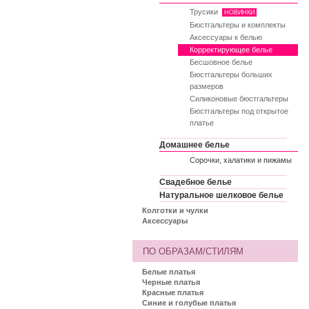
Трусики
НОВИНКИ
Бюстгальтеры и комплекты
Аксессуары к белью
Корректирующее белье
Бесшовное белье
Бюстгальтеры больших
размеров
Силиконовые бюстгальтеры
Бюстгальтеры под открытое
платье
Домашнее белье
Сорочки, халатики и пижамы
Свадебное белье
Натуральное шелковое белье
Колготки и чулки
Аксессуары
ПО ОБРАЗАМ/СТИЛЯМ
Белые платья
Черные платья
Красные платья
Синие и голубые платья