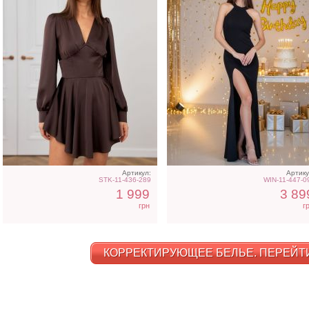
Артикул:
Артику
STK-11-436-289
WIN-11-447-0
1 999
3 89
грн
г
КОРРЕКТИРУЮЩЕЕ БЕЛЬЕ. ПЕРЕЙТИ