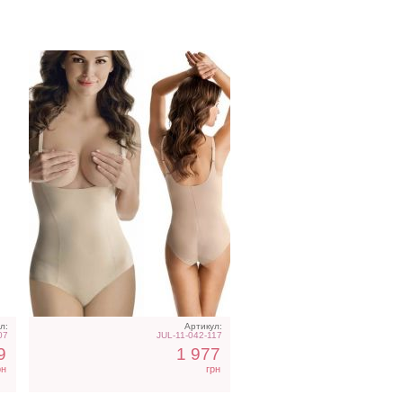
е
Вечернее нарядное
корсетное платье зеленого
цвета
л:
Артикул:
07
JUL-11-042-117
9
1 977
рн
грн