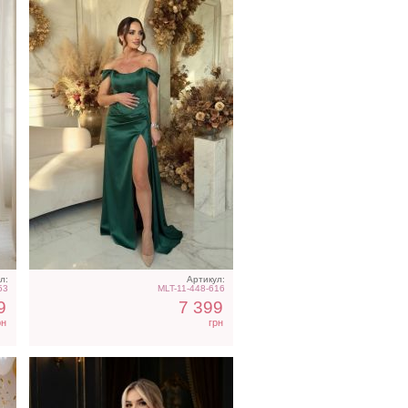
Фатиновое короткое белое
платье с открытыми
плечами
л:
Артикул:
53
MLT-11-448-616
9
7 399
рн
грн