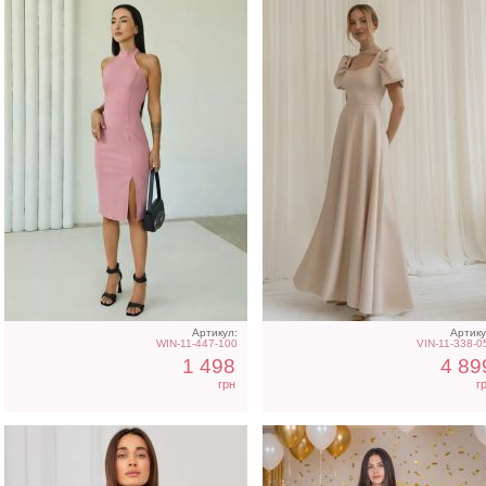
Коктейльное короткое
Облегающее вечернее
платье-шорты
платье черного цвета с
шоколадного цвета
открытой спиной
Артикул:
Артику
WIN-11-447-100
VIN-11-338-0
1 498
4 89
грн
г