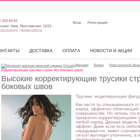
0
413 43 63
Вход
Регистрация
газин:
Киев, Ярославская, 15/23
ема проезда
|
время работы
ОНТАКТЫ
ДОСТАВКА
ОПЛАТА
НОВОСТИ И АКЦИИ
Магазин
Белье
Классическое бел
корректирующие трусики стринг без боковых швов
Высокие корректирующие трусики стр
боковых швов
Трусики, моделирующие фигур
Как часто ты отказываешься о
наряд, эффектно облегающий ф
совершенстве. Но теперь это 
прекрасно корректирующими си
любой наряд. Данная модель 
эффект. Даже если есть небол
скрадываются, живот становитс
силуэт выглядит утонченно, а 
притягательными.