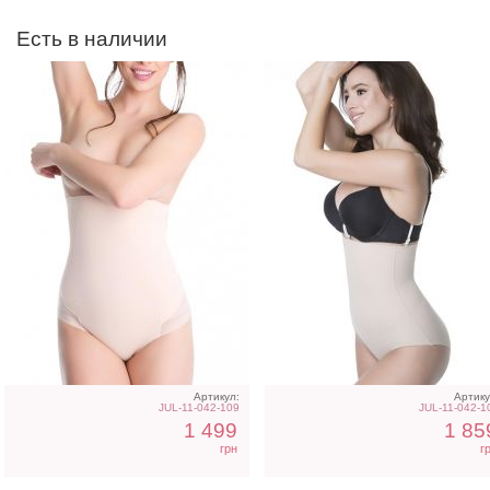
Есть в наличии
Розовое платье футляр с
Светлое бежевое плать
разрезом на ноге
на короткий рукав
Артикул:
Артику
JUL-11-042-109
JUL-11-042-1
1 499
1 85
грн
г