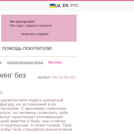
EN
РУС
UA
Не пропустите!
Вас ждет подарок-сюрприз!
получить подарки
ПОМОЩЬ ПОКУПАТЕЛЮ
ье
Корректирующее белье
Высокие
инг без
Артикул:
GIU-11-332-031
у.
т удовольствия надеть шикарный
игуру, из-за сомнений в ее
в прошлом. С высокими стрингами,
луэт, ты сможешь позволить себе
белья гарантирует утягивающий
ьшой животик и бока, они отлично
я подтянутым, а талия тонкой. Твой
изгибы тела становятся магнетически