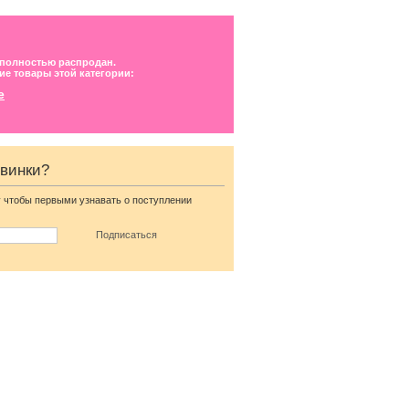
 полностью распродан.
ие товары этой категории:
е
овинки?
 чтобы первыми узнавать о поступлении
Бежевые утягивающие
трусики с фиксацией
ер