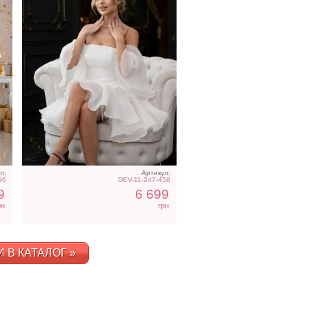
л:
Артикул:
96
DEV-11-247-458
9
6 699
рн
грн
 В КАТАЛОГ »