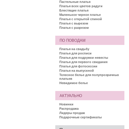
Пастельные платья
Платья всех цветов радуги
Блестящие платья
Маленькое черное платье
Платья с открытой спиной
Платья с вырезом
Платья с разрезом
ПО ПОВОДАМ
Платья на свадьбу
Платья для росписи
Платья для подружки невесты
Платья для первого свидания
Платья для фотосессии
Платья на выпускной
Телесное белье для полупрозрачных
платьев
Невидимое белье
АКТУАЛЬНО
Новинки
Распродажа
Лидеры продаж
Подарочные сертификаты