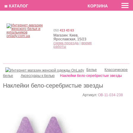
EN
РУС
UA
≣ КАТАЛОГ
КОРЗИНА
050
413 43 63
Магазин:
Киев,
Ярославская, 15/23
схема проезда
|
время
работы
Белье
Классическое
белье
Аксессуары к белью
Наклейки бело-серебристые звезды
Наклейки бело-серебристые звезды
Артикул:
OB-11-034-238