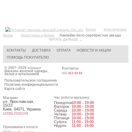
Белье
Классическое
белье
Аксессуары к белью
Наклейки бело-серебристые звезды
ЧИТАТЬ ДАЛЬШЕ →
КОНТАКТЫ
ДОСТАВКА
ОПЛАТА
НОВОСТИ И АКЦИИ
ПОМОЩЬ ПОКУПАТЕЛЮ
© 2007–2026 «
»
Контакты:
Onlady
Магазин женской одежды,
050
413 43 63
белья и купальников
Пользовательское соглашение
Политика конфиденциальности
Карта сайта
Магазин:
Час роботи магазину
ул. Ярославская,
Понеділок
10:00 - 19:00
15/23
Вівторок
10:00 - 19:00
Киев
,
04071
,
Украина
Середа
10:00 - 19:00
схема проезда
Четвер
10:00 - 19:00
П'ятниця
10:00 - 19:00
Субота
11:00 - 19:00
Неділя
11:00 - 19:00
Принимаем к оплате