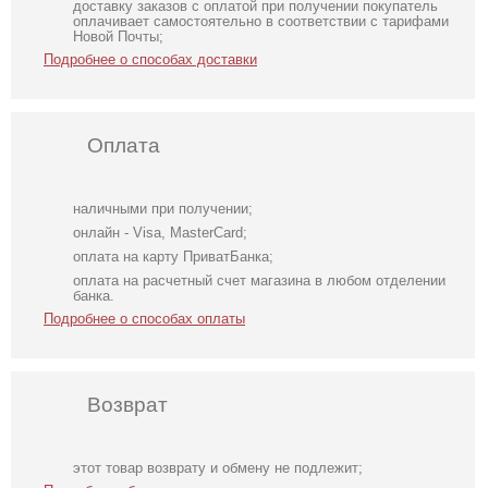
доставку заказов с оплатой при получении покупатель
оплачивает самостоятельно в соответствии с тарифами
Новой Почты;
Подробнее о способах доставки
Оплата
наличными при получении;
онлайн - Visa, MasterCard;
оплата на карту ПриватБанка;
оплата на расчетный счет магазина в любом отделении
банка.
Подробнее о способах оплаты
Возврат
Клипса
Белые широкие
Яркие наклейки
этот товар возврату и обмену не подлежит;
стягивающяя
брители с
на соски в