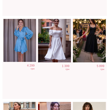
Облегающе
Длинное
Легкое
4 299
1 399
5 899
коричневое
вельветовое
шифоновое
грн
грн
грн
платьес
бежевое платье
короткое платье
открытой
на пуговицах
с цветочным
спинкой
принтом