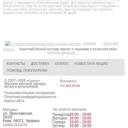
корсет с чашками и атласная юбка будет доставлено к вам быстро и
бесплатно! К тому же если короткий белый костюм: корсет с чашками и
атласная юбка, которое вы заказали, вам не подойдет, вы сможете
вернуть или обменять его в течение 30 дней!
Одежда
Короткие
платья
Короткий белый костюм: корсет с чашками и атласная юбка
ЧИТАТЬ ДАЛЬШЕ →
КОНТАКТЫ
ДОСТАВКА
ОПЛАТА
НОВОСТИ И АКЦИИ
ПОМОЩЬ ПОКУПАТЕЛЮ
© 2007–2026 «
»
Контакты:
Onlady
Магазин женской одежды,
050
413 43 63
белья и купальников
Пользовательское соглашение
Политика конфиденциальности
Карта сайта
Магазин:
Час роботи магазину
ул. Ярославская,
Понеділок
10:00 - 19:00
15/23
Вівторок
10:00 - 19:00
Киев
,
04071
,
Украина
Середа
10:00 - 19:00
схема проезда
Четвер
10:00 - 19:00