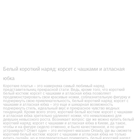
Белый короткий наряд: корсет с чашками и атласная
юбка
Короткие платья – это наверняка самый любимый наряд
представительниц прекрасной стати. Ведь, кроме того, что короткий
белый костюм: корсет с чашками и атласная юбка позволяет
продемонстрировать свои красивые ножки, соблазнительную фигурку и
подчеркнуть свою привлекательность, белый короткий наряд: корсет с
чашками и атласная юбка – это еще и шикарная возможность
подчеркнуть стиль, идеальный вкус и прекрасное чувство модных
тенденций. Кроме всего этого, короткий белый костюм: корсет с чашками
и атласная юбка зрительно удлиняет ножки, что немаловажно для
девушек невысокого роста. Возникает вопрос: где же можно купить белый
короткий наряд: корсет с чашками и атласная юбка в Киеве, да такое,
чтобы и на фигуре сидело отменно, и было качественное, и по цене
устраивало? Ответ один – это интернет-магазин Onlady, где вы сможете
короткий белый костюм: корсет с чашками и атласная юбка не только
купить онлайн, но и предварительно примерить. белый короткий наряд: