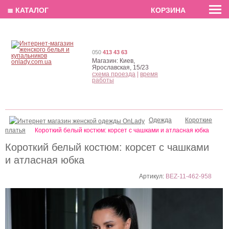
EN
РУС
UA
≣ КАТАЛОГ
КОРЗИНА
050
413 43 63
Магазин:
Киев,
Ярославская, 15/23
схема проезда
|
время
работы
Одежда
Короткие
платья
Короткий белый костюм: корсет с чашками и атласная юбка
Короткий белый костюм: корсет с чашками
и атласная юбка
Артикул:
BEZ-11-462-958