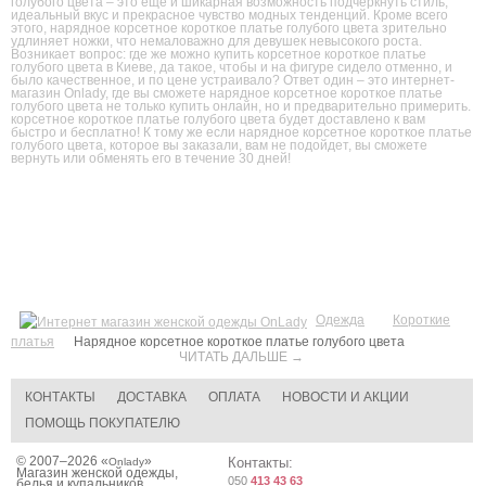
голубого цвета – это еще и шикарная возможность подчеркнуть стиль,
идеальный вкус и прекрасное чувство модных тенденций. Кроме всего
этого, нарядное корсетное короткое платье голубого цвета зрительно
удлиняет ножки, что немаловажно для девушек невысокого роста.
Возникает вопрос: где же можно купить корсетное короткое платье
голубого цвета в Киеве, да такое, чтобы и на фигуре сидело отменно, и
было качественное, и по цене устраивало? Ответ один – это интернет-
магазин Onlady, где вы сможете нарядное корсетное короткое платье
голубого цвета не только купить онлайн, но и предварительно примерить.
корсетное короткое платье голубого цвета будет доставлено к вам
быстро и бесплатно! К тому же если нарядное корсетное короткое платье
голубого цвета, которое вы заказали, вам не подойдет, вы сможете
вернуть или обменять его в течение 30 дней!
Одежда
Короткие
платья
Нарядное корсетное короткое платье голубого цвета
ЧИТАТЬ ДАЛЬШЕ →
КОНТАКТЫ
ДОСТАВКА
ОПЛАТА
НОВОСТИ И АКЦИИ
ПОМОЩЬ ПОКУПАТЕЛЮ
© 2007–2026 «
»
Контакты:
Onlady
Магазин женской одежды,
050
413 43 63
белья и купальников