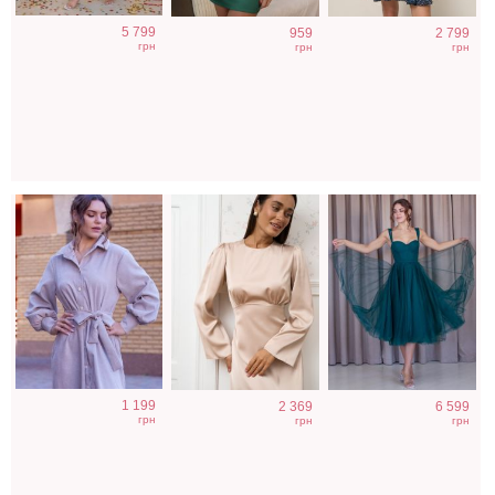
Длинное
Елегантное
Трендовое
5 799
959
2 799
вельветовое
бежевое платье
корсетное
грн
грн
грн
бежевое платье
миди длины с
изумрудное
на пуговицах
длинным
платье миди
рукавом
длины
Коктейльное
Миди молочное
Коктейльное
1 199
2 369
6 599
короткое платье-
платье на
бежевое платье
грн
грн
грн
шорты белого
короткий рукав
с рукавами
цвета
фонариками