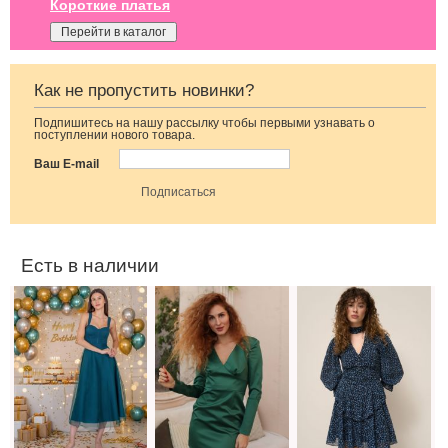
Короткие платья
Перейти в каталог
Как не пропустить новинки?
Подпишитесь на нашу рассылку чтобы первыми узнавать о
Модное
Элегантное
Легкое
поступлении нового товара.
корсетное
облегающее
шифоновое
зеленое платье
платье-футляр
короткое платье
Ваш E-mail
миди длины
изумрудного
с цветочным
цвета
принтом
Есть в наличии