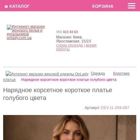
EN
РУС
UA
≣ КАТАЛОГ
КОРЗИНА
050
413 43 63
Магазин:
Киев,
Ярославская, 15/23
схема проезда
|
время
работы
Одежда
Короткие
платья
Нарядное корсетное короткое платье голубого цвета
Нарядное корсетное короткое платье
голубого цвета
Артикул:
DEV-11-269-087